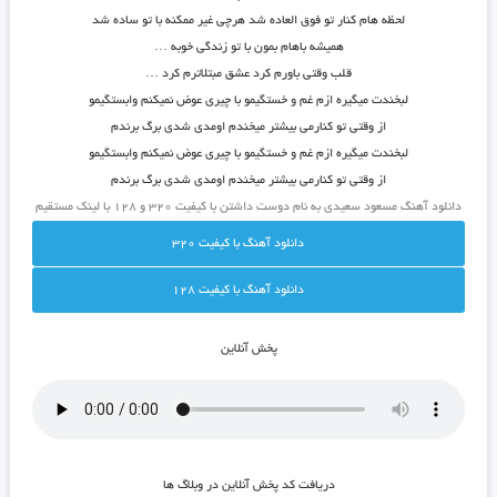
لحظه هام کنار تو فوق العاده شد هرچی غیر ممکنه با تو ساده شد
همیشه باهام بمون با تو زندگی خوبه …
قلب وقتی باورم کرد عشق مبتلاترم کرد …
لبخندت میگیره ازم غم و خستگیمو با چیری عوض نمیکنم وابستگیمو
از وقتی تو کنارمی بیشتر میخندم اومدی شدی برگ برندم
لبخندت میگیره ازم غم و خستگیمو با چیری عوض نمیکنم وابستگیمو
از وقتی تو کنارمی بیشتر میخندم اومدی شدی برگ برندم
دانلود آهنگ مسعود سعیدی به نام دوست داشتن با کیفیت ۳۲۰ و ۱۲۸ با لینک مستقیم
دانلود آهنگ با کيفيت 320
دانلود آهنگ با کيفيت 128
پخش آنلاين
دريافت کد پخش آنلاين در وبلاگ ها