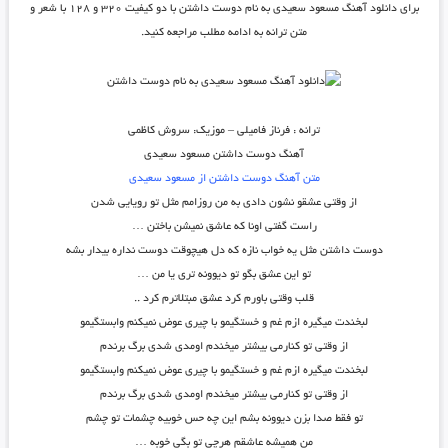
برای دانلود
آهنگ مسعود سعیدی به نام دوست داشتن
با دو کیفیت ۳۲۰ و ۱۲۸ با شعر و
متن ترانه به ادامه مطلب مراجعه کنید.
ترانه : فرناز فامیلی – موزیک: سروش کاظمی
آهنگ دوست داشتن مسعود سعیدی
متن آهنگ دوست داشتن از مسعود سعیدی
از وقتی عشقو نشون دادی به من روزامم مثل تو رویایی شدن
راست گفتی اونا که عاشق نمیشن باختن …
دوست داشتن مثل یه خواب نازه که دل هیچوقت دوست نداره بیدار بشه
تو این عشق بگو تو دیوونه تری یا من …
قلب وقتی باورم کرد عشق مبتلاترم کرد ..
لبخندت میگیره ازم غم و خستگیمو با چیری عوض نمیکنم وابستگیمو
از وقتی تو کنارمی بیشتر میخندم اومدی شدی برگ برندم
لبخندت میگیره ازم غم و خستگیمو با چیری عوض نمیکنم وابستگیمو
از وقتی تو کنارمی بیشتر میخندم اومدی شدی برگ برندم
تو فقط صدا بزن دیوونه بشم این چه حس خوبیه چشمات تو چشم
من همیشه عاشقم هرچی تو بگی خوبه …