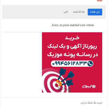
این هفته
ماه گذشته
کلی
Sorry, no posts matched your criteria.
خرید بک لینک ارزان