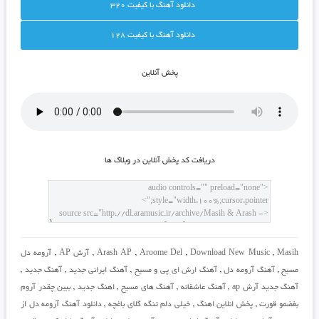
دانلود آهنگ با کيفيت 320
دانلود آهنگ با کيفيت 128
پخش آنلاين
دريافت کد پخش آنلاين در وبلاگ ها
Masih
,
Download New Music
,
Aroome Del
,
Arash AP
,
آرش AP
,
آرومه دل
مسیح
,
آهنگ آرومه دل
,
آهنگ ارش ای پی و مسیح
,
آهنگ ایرانی جدید
,
آهنگ جدید
,
آهنگ جدید آرش ap
,
آهنگ عاشقانه
,
آهنگ های مسیح
,
اهنگ جدید
,
ببین چقدر آروم
بغضمو قورت
,
پخش انلاین اهنگ
,
خیلی دلم تنگه گلای باغچه
,
دانلود آهنگ آرومه دل از