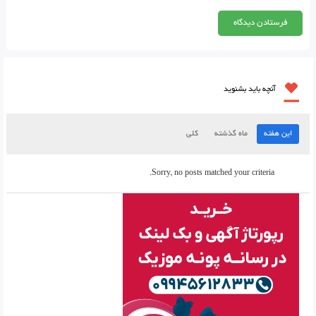
آنچه باید بشنوید
این هفته
ماه گذشته
کلی
Sorry, no posts matched your criteria.