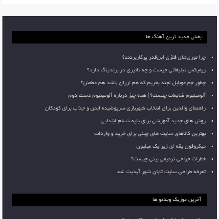
بخش جدید ترین آهنگ ها
چرا توری‌های فلزی این‌قدر پرکاربردند؟
ریمیکس تبلیغاتی چیست و چه تاثیری در برندینگ دارد؟
چطور جم موبایل لجند بخریم که هم ارزان باشد هم مطمئن؟
آلومینیوم ضایعات چیست؟ | همه چیز درباره آلومینیوم دست دوم
راهنمای والدین برای انتخاب شهربازی سرپوشیده ایمن و جذاب برای کودکان
روش های جدید آموزشی برای پایه ششم ابتدایی
بهترین کالاهای سایت های چینی برای خرید و واردات
میکروفون یقه ای زیر یک میلیون
خطرات جراحی ترمیمی بینی چیست؟
تعرفه طراحی سایت تابان شهر آپدیت شد
آخرین موزیک ویدئو ها