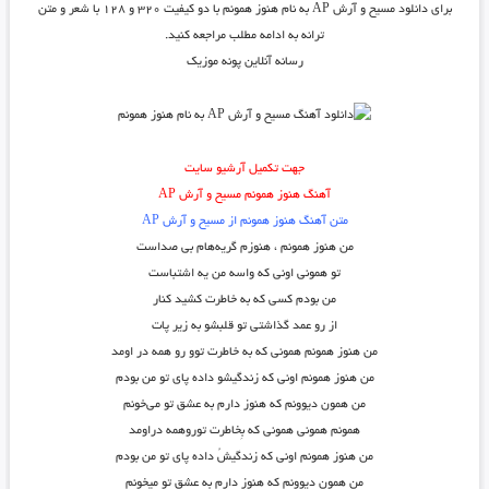
برای دانلود مسیح و آرش AP به نام هنوز همونم با دو کیفیت ۳۲۰ و ۱۲۸ با شعر و متن
ترانه به ادامه مطلب مراجعه کنید.
رسانه آنلاین پونه موزیک
جهت تکمیل آرشیو سایت
آهنگ هنوز همونم مسیح و آرش AP
متن آهنگ هنوز همونم از مسیح و آرش AP
من هنوز همونم ، هنوزم گریه‌هام بی صداست
تو همونی اونی که واسه من یه اشتباست
من بودم کسی که به خاطرت کشید کنار
از رو عمد گذاشتی تو قلبشو به زیر پات
من هنوز همونم همونی که به خاطرت توو رو همه در اومد
من هنوز همونم اونی که زندگیشو داده پای تو من بودم
من همون دیوونم که هنوز دارم به عشق تو می‌خونم
همونم همونی همونی که بِخاطرت توروهمه دراومد
من هنوز همونم اونی که زندگیشُ داده پای تو من بودم
من همون دیوونم که هنوز دارم به عشق تو میخونم