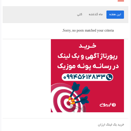
این هفته
ماه گذشته
کلی
Sorry, no posts matched your criteria.
خرید بک لینک ارزان