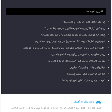
آخرین آلبوم ها
چرا توری‌های فلزی این‌قدر پرکاربردند؟
ریمیکس تبلیغاتی چیست و چه تاثیری در برندینگ دارد؟
چطور جم موبایل لجند بخریم که هم ارزان باشد هم مطمئن؟
آلومینیوم ضایعات چیست؟ | همه چیز درباره آلومینیوم دست دوم
راهنمای والدین برای انتخاب شهربازی سرپوشیده ایمن و جذاب برای کودکان
روش های جدید آموزشی برای پایه ششم ابتدایی
بهترین کالاهای سایت های چینی برای خرید و واردات
میکروفون یقه ای زیر یک میلیون
خطرات جراحی ترمیمی بینی چیست؟
تعرفه طراحی سایت تابان شهر آپدیت شد
کانال تلگرام آهنگ
طـبق ماده 12 فصل سوم قانون جرائم رایانه ای هرگونه کپی برداری از قالب طراحی