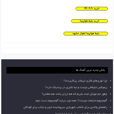
خرید BCAA
خرید بلیط هواپیما
بلیط هواپیما اهواز مشهد
بخش جدید ترین آهنگ ها
چرا توری‌های فلزی این‌قدر پرکاربردند؟
ریمیکس تبلیغاتی چیست و چه تاثیری در برندینگ دارد؟
چطور جم موبایل لجند بخریم که هم ارزان باشد هم مطمئن؟
آلومینیوم ضایعات چیست؟ | همه چیز درباره آلومینیوم دست دوم
راهنمای والدین برای انتخاب شهربازی سرپوشیده ایمن و جذاب برای کودکان