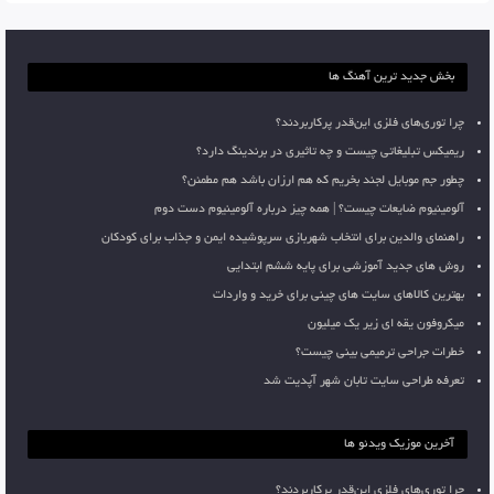
بخش جدید ترین آهنگ ها
چرا توری‌های فلزی این‌قدر پرکاربردند؟
ریمیکس تبلیغاتی چیست و چه تاثیری در برندینگ دارد؟
چطور جم موبایل لجند بخریم که هم ارزان باشد هم مطمئن؟
آلومینیوم ضایعات چیست؟ | همه چیز درباره آلومینیوم دست دوم
راهنمای والدین برای انتخاب شهربازی سرپوشیده ایمن و جذاب برای کودکان
روش های جدید آموزشی برای پایه ششم ابتدایی
بهترین کالاهای سایت های چینی برای خرید و واردات
میکروفون یقه ای زیر یک میلیون
خطرات جراحی ترمیمی بینی چیست؟
تعرفه طراحی سایت تابان شهر آپدیت شد
آخرین موزیک ویدئو ها
چرا توری‌های فلزی این‌قدر پرکاربردند؟