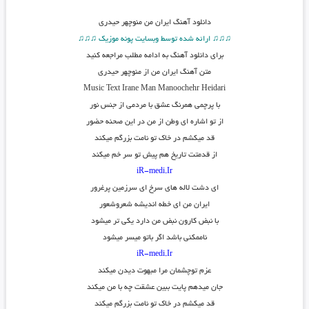
دانلود آهنگ
ایران من منوچهر حیدری
♫♫♫ ارائه شده توسط وبسایت پونه موزیک ♫♫♫
برای دانلود آهنگ به ادامه مطلب مراجعه کنید
متن آهنگ ایران من از منوچهر حیدری
Music Text
Irane Man
Manoochehr Heidari
با پرچمی همرنگ عشق با مردمی از جنس نور
از تو اشاره ای وطن از من در این صحنه حضور
قد میکشم در خاک تو نامت بزرگم میکند
از قدمتت تاریخ هم پیش تو سر خم میکند
iR-medi.Ir
ای دشت لاله های سرخ ای سرزمین پرغرور
ایران من ای خطه اندیشه شعروشعور
با نبض کارون نبض من دارد یکی تر میشود
ناممکنی باشد اگر باتو میسر میشود
iR-medi.Ir
عزم توچشمان مرا مبهوت دیدن میکند
جان میدهم پایت ببین عشقت چه با من میکند
قد میکشم در خاک تو نامت بزرگم میکند