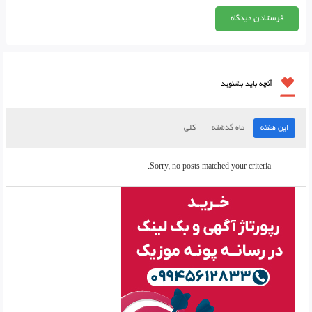
آنچه باید بشنوید
این هفته
ماه گذشته
کلی
Sorry, no posts matched your criteria.