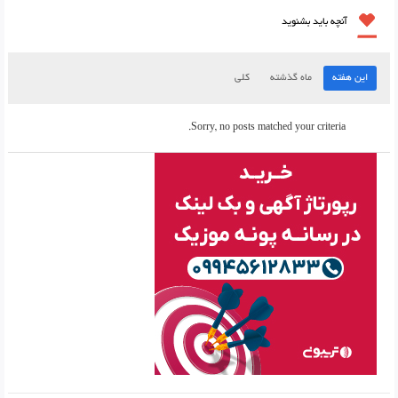
آنچه باید بشنوید
این هفته
ماه گذشته
کلی
Sorry, no posts matched your criteria.