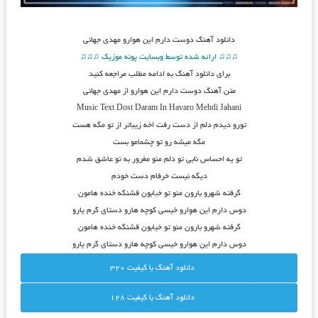
دانلود آهنگ
دوست دارم این هوارو مهدی جهانی
♫♫♫ ارائه شده توسط وبسایت پونه موزیک ♫♫♫
برای دانلود آهنگ به ادامه مطلب مراجعه کنید
متن آهنگ دوست دارم این هوارو از مهدی جهانی
Music Text
Dost Daram In Havaro
Mehdi Jahani
تورو دیدم دلم از دست رفت اخه زیباتر از تو مگه هست
مگه میشه رو تو چشمامو بست
تو یه احساس نابی تو دلم منو مغرور به تو عاشق شدم
دیگه نیست خرفام دست خودم
گرفته شهرو بارون منو تو خ
ی
ابون قشنگه خنده هامون
دوس دارم این هوارو خیسی کوچه هارو دستای گرم یارو
گرفته شهرو بارون منو تو خیابون قشنگه خنده هامون
دوس دارم این هوارو خیسی کوچه هارو دستای گرم یارو
دانلود آهنگ با کيفيت 320
دانلود آهنگ با کيفيت 128