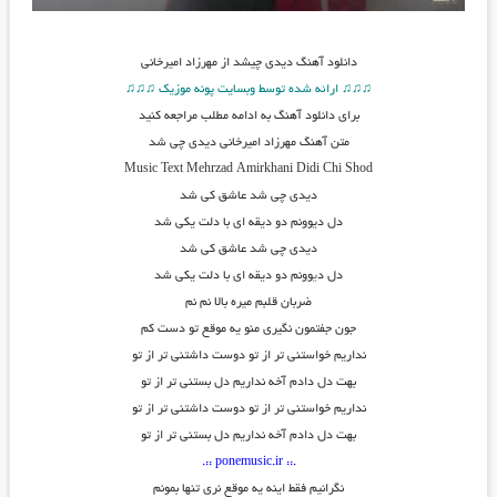
دانلود آهنگ
دیدی چیشد از مهرزاد امیرخانی
♫♫♫ ارائه شده توسط وبسایت پونه موزیک ♫♫♫
برای دانلود آهنگ به ادامه مطلب مراجعه کنید
متن آهنگ مهرزاد امیرخانی دیدی چی شد
Music Text
Mehrzad Amirkhani Didi Chi Shod
دیدی چی شد عاشق کی شد
دل دیوونم دو دیقه ای با دلت یکی شد
دیدی چی شد عاشق کی شد
دل د
ی
وونم دو دیقه ای با دلت یکی شد
ضربان قلبم میره بالا نم نم
جون جفتمون نگیری منو یه موقع تو دست کم
نداریم خواستنی تر از تو دوست داشتنی تر از تو
بهت دل دادم آخه نداریم دل بستنی تر از تو
نداریم خواستنی تر از تو دوست داشتنی تر از تو
بهت دل دادم آخه نداریم دل بستنی تر از تو
.:: ponemusic.ir ::.
نگرانیم فقط اینه یه موقع نری تنها بمونم