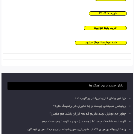
خرید BCAA
خرید بلیط هواپیما
بلیط هواپیما اهواز مشهد
بخش جدید ترین آهنگ ها
چرا توری‌های فلزی این‌قدر پرکاربردند؟
ریمیکس تبلیغاتی چیست و چه تاثیری در برندینگ دارد؟
چطور جم موبایل لجند بخریم که هم ارزان باشد هم مطمئن؟
آلومینیوم ضایعات چیست؟ | همه چیز درباره آلومینیوم دست دوم
راهنمای والدین برای انتخاب شهربازی سرپوشیده ایمن و جذاب برای کودکان