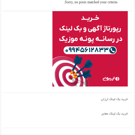
Sorry, no posts matched your criteria.
خرید بک لینک ارزان
خرید بک لینک معتبر