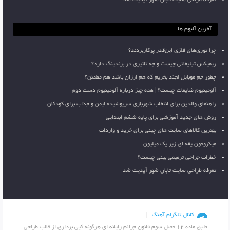
آخرین آلبوم ها
چرا توری‌های فلزی این‌قدر پرکاربردند؟
ریمیکس تبلیغاتی چیست و چه تاثیری در برندینگ دارد؟
چطور جم موبایل لجند بخریم که هم ارزان باشد هم مطمئن؟
آلومینیوم ضایعات چیست؟ | همه چیز درباره آلومینیوم دست دوم
راهنمای والدین برای انتخاب شهربازی سرپوشیده ایمن و جذاب برای کودکان
روش های جدید آموزشی برای پایه ششم ابتدایی
بهترین کالاهای سایت های چینی برای خرید و واردات
میکروفون یقه ای زیر یک میلیون
خطرات جراحی ترمیمی بینی چیست؟
تعرفه طراحی سایت تابان شهر آپدیت شد
کانال تلگرام آهنگ
طـبق ماده 12 فصل سوم قانون جرائم رایانه ای هرگونه کپی برداری از قالب طراحی