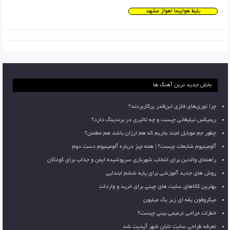
بلیط هواپیما اهواز مشهد
بخش جدید ترین آهنگ ها
چرا توری‌های فلزی این‌قدر پرکاربردند؟
ریمیکس تبلیغاتی چیست و چه تاثیری در برندینگ دارد؟
چطور جم موبایل لجند بخریم که هم ارزان باشد هم مطمئن؟
آلومینیوم ضایعات چیست؟ | همه چیز درباره آلومینیوم دست دوم
راهنمای والدین برای انتخاب شهربازی سرپوشیده ایمن و جذاب برای کودکان
روش های جدید آموزشی برای پایه ششم ابتدایی
بهترین کالاهای سایت های چینی برای خرید و واردات
میکروفون یقه ای زیر یک میلیون
خطرات جراحی ترمیمی بینی چیست؟
تعرفه طراحی سایت تابان شهر آپدیت شد