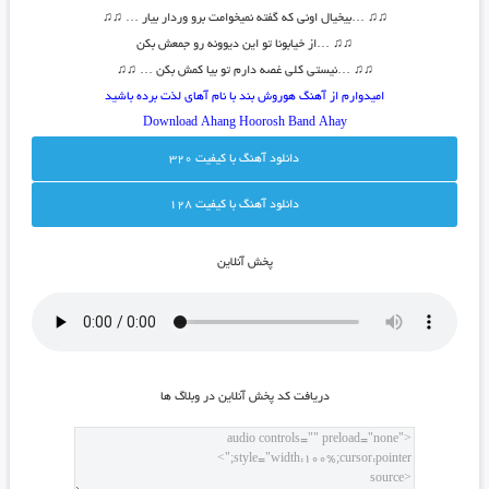
♫
♫
…بیخیال اونی که گفته نمیخوامت برو وردار بیار …
♫♫
♫
♫
…از خیابونا تو این دیوونه رو جمعش بکن
♫
♫
…نیستی کلی غصه دارم تو بیا کمش بکن …
♫♫
امیدوارم از آهنگ هوروش بند با نام آهای لذت برده باشید
Download Ahang
Hoorosh Band Ahay
دانلود آهنگ با کيفيت 320
دانلود آهنگ با کيفيت 128
پخش آنلاين
دريافت کد پخش آنلاين در وبلاگ ها