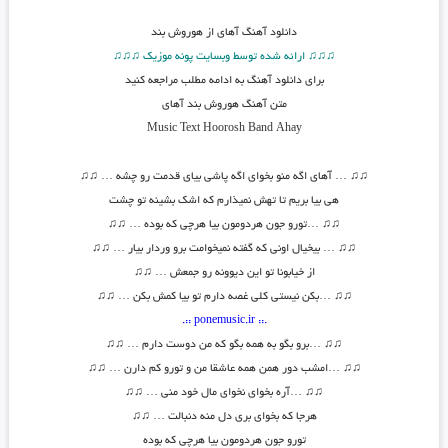
دانلود آهنگ
آهای از هوروش بند
♫♫♫ ارائه شده توسط وبسایت پونه موزیک ♫♫♫
برای دانلود آهنگ به ادامه مطلب مراجعه کنید
متن آهنگ
هوروش بند آهای
Music Text
Hoorosh Band Ahay
♫
♫
… آهای اگه منو بخوای اگه پاشی بیای قدمت رو چشه …
♫♫
هی بیا بریم تا تهش نمیذارم که اشک بشینه تو چشت
♫
♫
…تورو جون هردومون بیا هرچی که بوده …
♫♫
♫
♫
… بیخیال اونی که گفته نمیخوامت برو وردار بیار …
♫♫
از خیابونا تو این دیوونه رو جمعش …
♫♫
♫
♫
…بکن نیستی کلی غصه دارم تو بیا کمش بکن …
♫♫
.:: ponemusic.ir ::.
♫
♫
…برو بگو به همه بگو که من دوست دارم …
♫♫
♫
♫
…امشب دور همن همه عاشقا من و تورو کم دارن …
♫♫
♫
♫
…آره بخوای نخوای مال خود منی …
♫♫
هرجا که بخوای بری دل منه دنبالت …
♫♫
تورو جون هردومون بیا هرچی که بوده