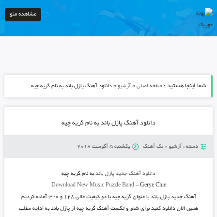
مشاهده منو
شما اینجا هستید :
»
»
صفحه اصلی
آرشیو
دانلود آهنگ پازل باند به نام گریه چیه
دانلود آهنگ پازل باند به نام گریه چیه
دسته :
آرشیو
»
تک آهنگ
یکشنبه 5 آگوست 2018
دانلود آهنگ جدید
پازل باند
به نام
گریه چیه
Download New Music
Puzzle Band
–
Gerye Chie
آهنگ جدید
پازل بان
د با عنوان
گریه چیه
با دو کیفیت عالی ۱۲۸ و ۳۲۰ آماده کردیم
همین الان دانلود کنید برای شعر و تکست آهنگ گریه چیه از پازل باند به ادامه مطلب