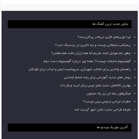
بخش جدید ترین آهنگ ها
چرا توری‌های فلزی این‌قدر پرکاربردند؟
ریمیکس تبلیغاتی چیست و چه تاثیری در برندینگ دارد؟
چطور جم موبایل لجند بخریم که هم ارزان باشد هم مطمئن؟
آلومینیوم ضایعات چیست؟ | همه چیز درباره آلومینیوم دست دوم
راهنمای والدین برای انتخاب شهربازی سرپوشیده ایمن و جذاب برای کودکان
روش های جدید آموزشی برای پایه ششم ابتدایی
بهترین کالاهای سایت های چینی برای خرید و واردات
میکروفون یقه ای زیر یک میلیون
خطرات جراحی ترمیمی بینی چیست؟
تعرفه طراحی سایت تابان شهر آپدیت شد
آخرین موزیک ویدئو ها