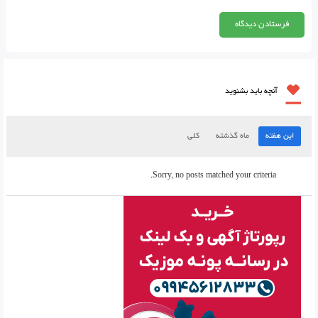
آنچه باید بشنوید
این هفته
ماه گذشته
کلی
Sorry, no posts matched your criteria.