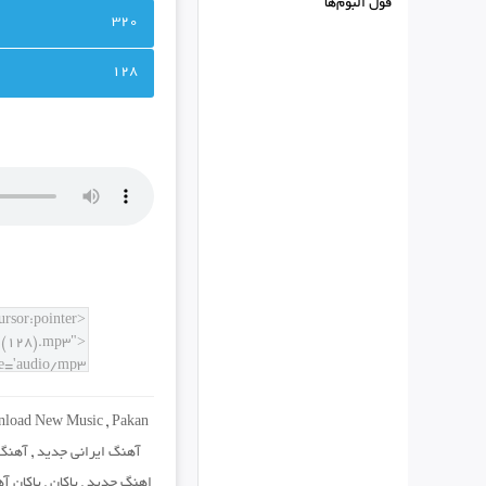
فول البوم‌ها
320
128
load New Music
,
Pakan
آهنگ ایرانی جدید
,
آهنگ 
اهنگ جدید
,
پاکان
,
پاکان آ