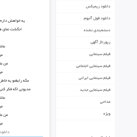
دانلود ریمیکس
دانلود فول آلبوم
یه خواهش دارم ا
انگشت نمای ه
دسته‌بندی نشده
رپورتاژ آگهی
عاش
فیلم سینمایی
من
من عا
فیلم سینمایی اجتماعی
من
فیلم سینمایی ایرانی
مگه رابطمو به خاط
مدیونی اگه فکر کنی 
فیلم سینمایی جدید
عاش
مداحی
من
ویژه
من عا
من
دانلود آه