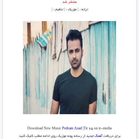
منتشر شد
ترانه : | موزیک : | تنظیم : |
Download New Music
Pedram Azad
|Tir 65 on ir-media
برای دریافت
آهنگ جدید
از رسانه پونه موزیک روی ادامه مطلب کلیک کنید