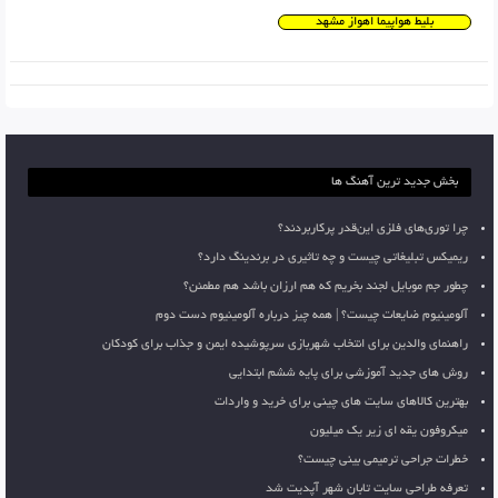
بلیط هواپیما اهواز مشهد
بخش جدید ترین آهنگ ها
چرا توری‌های فلزی این‌قدر پرکاربردند؟
ریمیکس تبلیغاتی چیست و چه تاثیری در برندینگ دارد؟
چطور جم موبایل لجند بخریم که هم ارزان باشد هم مطمئن؟
آلومینیوم ضایعات چیست؟ | همه چیز درباره آلومینیوم دست دوم
راهنمای والدین برای انتخاب شهربازی سرپوشیده ایمن و جذاب برای کودکان
روش های جدید آموزشی برای پایه ششم ابتدایی
بهترین کالاهای سایت های چینی برای خرید و واردات
میکروفون یقه ای زیر یک میلیون
خطرات جراحی ترمیمی بینی چیست؟
تعرفه طراحی سایت تابان شهر آپدیت شد