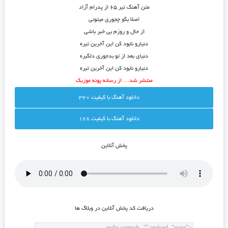
متن آهنگ تیر ۶۵ از پدرام آزاد
اصلا بگو چجوری میتونی
از حال و روزم بی خبر باشی
دنیارو نابود کن این آخرین تیره
دنیای بعد از تو بدجوری دلگیره
دنیارو نابود کن این آخرین تیره
منتشر شد… از رسانه پونه موزیک
دانلود آهنگ با کيفيت 320
دانلود آهنگ با کيفيت 128
پخش آنلاين
دريافت کد پخش آنلاين در وبلاگ ها