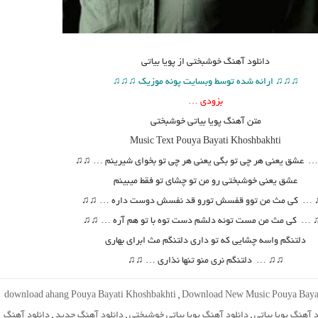
دانلود آهنگ
خوشبختی از پویا بیاتی
♫♫♫ ارائه شده توسط وبسایت پونه موزیک ♫♫♫
بزودی …
متن آهنگ پویا بیاتی خوشبختی
Music Text
Pouya Bayati Khoshbakhti
 عشق یعنی هر چی تو بگی یعنی هر چی تو بخوای شیرینم …
♫♫
عشق یعنی خوشبختی رو من تو چشای تو فقط میبینم
… کی مث من توو قفسش تورو قد نفسش دوست داره …
♫♫
… کی مث من مست توئه دلشم دست توه با تو هم آره …
♫♫
دلتنگم واسه چشایی که تو داری دلتنگم مث ابرای بهاری
♫
♫
… دلتنگم نری منو تنها نذاری …
♫♫
download ahang Pouya Bayati Khoshbakhti
,
Download New Music Pouya Bayat
د آهنگ پویا بیاتی
,
دانلود آهنگ پویا بیاتی خوشبختی
,
دانلود آهنگ جدید
,
دانلود آهنگ