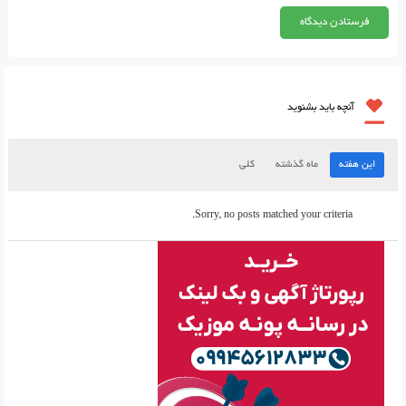
آنچه باید بشنوید
این هفته
ماه گذشته
کلی
Sorry, no posts matched your criteria.