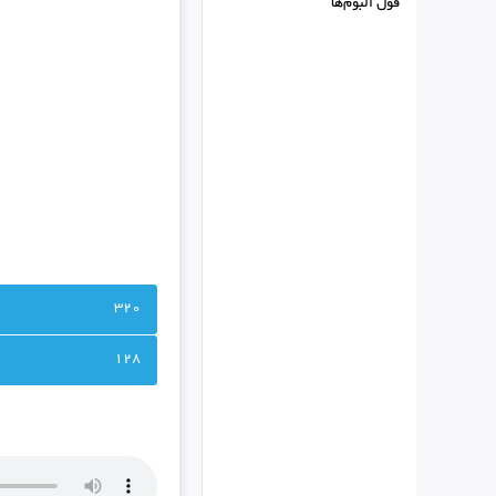
فول البوم‌ها
320
128