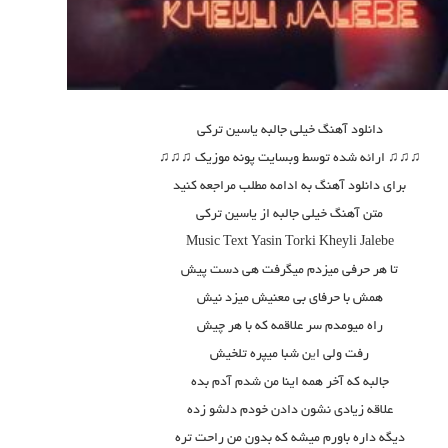
دانلود آهنگ خیلی جالبه یاسین ترکی
♫♫♫ ارائه شده توسط وبسایت پونه موزیک ♫♫♫
برای دانلود آهنگ به ادامه مطلب مراجعه کنید
متن آهنگ خیلی جالبه از یاسین ترکی
Music Text
Yasin Torki Kheyli Jalebe
تا هر حرفی میزدم میگرفت هی دست پیش
همش با حرفای بی معنیش میزد نیش
راه میومدم سر علاقمه که با هر چیش
رفت ولی ا
ی
ن شبا میپره تلخیش
جالبه که آخر همه اینا من شدم آدم بده
علاقه زیادی نشون دادن خودم دلشو زده
دیگه داره باورم میشه که بدون من راحت تره