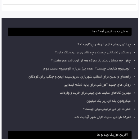
بخش جدید ترین آهنگ ها
چرا توری‌های فلزی این‌قدر پرکاربردند؟
ریمیکس تبلیغاتی چیست و چه تاثیری در برندینگ دارد؟
چطور جم موبایل لجند بخریم که هم ارزان باشد هم مطمئن؟
آلومینیوم ضایعات چیست؟ | همه چیز درباره آلومینیوم دست دوم
راهنمای والدین برای انتخاب شهربازی سرپوشیده ایمن و جذاب برای کودکان
روش های جدید آموزشی برای پایه ششم ابتدایی
بهترین کالاهای سایت های چینی برای خرید و واردات
میکروفون یقه ای زیر یک میلیون
خطرات جراحی ترمیمی بینی چیست؟
تعرفه طراحی سایت تابان شهر آپدیت شد
آخرین موزیک ویدئو ها