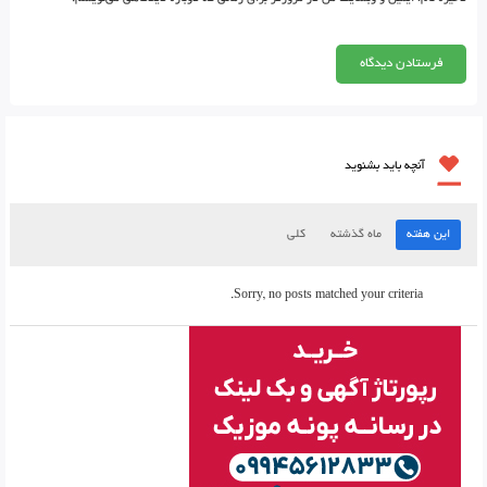
آنچه باید بشنوید
این هفته
ماه گذشته
کلی
Sorry, no posts matched your criteria.