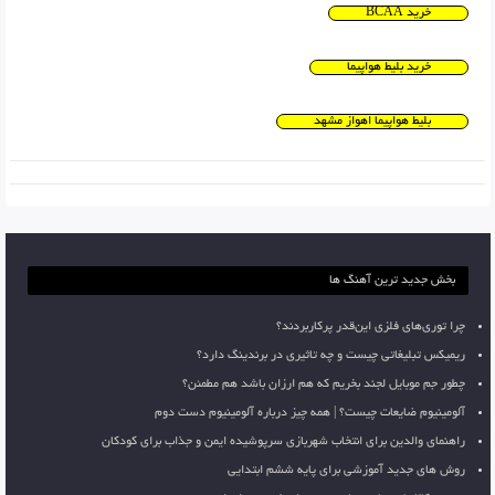
خرید BCAA
خرید بلیط هواپیما
بلیط هواپیما اهواز مشهد
بخش جدید ترین آهنگ ها
چرا توری‌های فلزی این‌قدر پرکاربردند؟
ریمیکس تبلیغاتی چیست و چه تاثیری در برندینگ دارد؟
چطور جم موبایل لجند بخریم که هم ارزان باشد هم مطمئن؟
آلومینیوم ضایعات چیست؟ | همه چیز درباره آلومینیوم دست دوم
راهنمای والدین برای انتخاب شهربازی سرپوشیده ایمن و جذاب برای کودکان
روش های جدید آموزشی برای پایه ششم ابتدایی