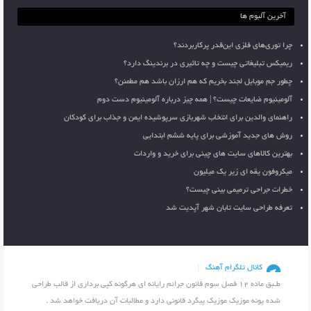
آخرین آلبوم ها
چرا توری‌های فلزی این‌قدر پرکاربردند؟
ریمیکس تبلیغاتی چیست و چه تاثیری در برندینگ دارد؟
چطور جم موبایل لجند بخریم که هم ارزان باشد هم مطمئن؟
آلومینیوم ضایعات چیست؟ | همه چیز درباره آلومینیوم دست دوم
راهنمای والدین برای انتخاب شهربازی سرپوشیده ایمن و جذاب برای کودکان
روش های جدید آموزشی برای پایه ششم ابتدایی
بهترین کالاهای سایت های چینی برای خرید و واردات
میکروفون یقه ای زیر یک میلیون
خطرات جراحی ترمیمی بینی چیست؟
تعرفه طراحی سایت تابان شهر آپدیت شد
کانال تلگرام آهنگ
طـبق ماده 12 فصل سوم قانون جرائم رایانه ای هرگونه کپی برداری از قالب طراحی
شده پونه موزیک موزیک پیگرد قانونی دارد و مطالبات آن دریافت خواهد شد .