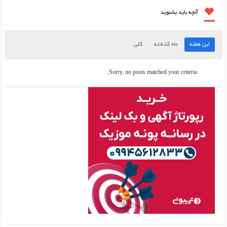
آنچه باید بشنوید
این هفته
ماه گذشته
کلی
Sorry, no posts matched your criteria.