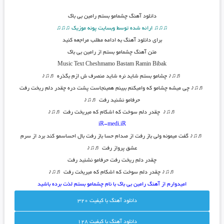
دانلود آهنگ
چشمامو بستم رامین بی باک
♫♫♫ ارائه شده توسط وبسایت پونه موزیک ♫♫♫
برای دانلود آهنگ به ادامه مطلب مراجعه کنید
متن آهنگ چشمامو بستم از رامین بی باک
Music Text
Cheshmamo Bastam
Ramin Bibak
♬♫♪ چشامو بستم شاید نره شاید منصرف ش ازم بگذره ♬♫♪
♬♫♪ چی میشه چشامو که وامیکنم ببینم همینجاست پشت دره چقدر دلم ریخت رفت
حرفامو نشنید رفت ♬♫♪
♬♫♪ چقدر دلم سوخت که اشکام که میریخت رفت ♬♫♪
iR-medi.iR
♬♫♪ گفت میمونه ولی باز رفت از صدام حسا باز رفت بال احساسمو کند برد از سرم
عشق پرواز رفت ♬♫♪
چقدر دلم ریخت رفت حرفامو نشنید رفت
♬♫♪ چقدر دلم سوخت که اشکام که میریخت رفت ♬♫♪
امیدوارم از آهنگ رامین بی باک با نام چشمامو بستم لذت برده باشید
دانلود آهنگ با کيفيت 320
دانلود آهنگ با کيفيت 128