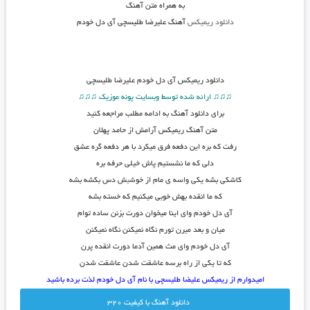
به همراه متن آهنگ
دانلود ریمیکس
آهنگ علیرضا طلیسچی آی دل خودم
دانلود
ریمیکس آی دل خودم علیرضا طلیسچی
♫♫♫ ارائه شده توسط وبسایت پونه موزیک ♫♫♫
برای دانلود آهنگ به ادامه مطلب مراجعه کنید
متن
آهنگ ریمیکس آرامش از حامد پهلان
رفت که بره این دفعه فرق میکرد با هر دفعه گره عشق
دلی که ما نشستیم پاش خیلی حرفه بره
کاشکی بشه یکی واسه ی مام از خوش
ی
ش دس بکشه بشه
که ما انقده بهش خوبی میکنیم که خسته بشه
آی دل خودم وای اینا میخوان دورت بزنن ساده توام
میان و بعد میرن تورم نگاه نمیکنن نگاه نمیکنن
آی دل خودم وای مث همین آدما دورت انقده پرن
که تا یکی از راه برسه عاشقت شدن عاشقت شدن
امیدوارم از ریمیکس علیضا طلیسچی با نام آی دل خودم لذت برده باشید
دانلود آهنگ با کيفيت 320