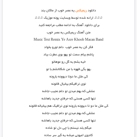
دانلود
ریمیکس
یه عصر خوب از ماکان بند
♫♫♫ ارائه شده توسط وبسایت پونه موزیک ♫♫♫
برای دانلود آهنگ به ادامه مطلب مراجعه کنید
متن آهنگ ریمیکس یه عصر خوب
Music Text
Remix
Ye Asre Khoob
Macan Band
فکر کن یه عصر خوب دلم تورو بخواد
پاشم بیام سمت تو یهو بوی عطرت بیاد
خیه بشم به گل رو موهاتو
ی
هو بگی قهوه با من شکلاتشم با تو
کی مثل ما دوتا دیوونه بارونه
توی ترافیکم بیخیال قانونه
عشقی که بهم میدی تو دلم عجیب جاشه
تنها کسی هستی که حرفای جدید باهاشه
کی مثل ما دو تا دیوونه بارونه توی ترافیک هم بیخیاله قانونه
عشقی که بهم میدی تو دلم عجیب جاشه
تنها کسی هستی که حرفای جدید باهاشه
میگم بلد نیستم با چی دل تو شاده
کادوی اعیونی میشه یه گیر سر ساده