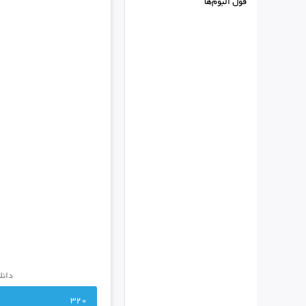
فول البوم‌ها
دانل
320