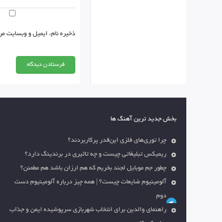
ذخیره نام، ایمیل و وبسایت من
بخش جدید ترین آهنگ ها
چرا توری‌های فلزی این‌قدر پرکاربردند؟
ریمیکس تبلیغاتی چیست و چه تاثیری در برندینگ دارد؟
چطور جم موبایل لجند بخریم که هم ارزان باشد هم مطمئن؟
آلومینیوم ضایعات چیست؟ | همه چیز درباره آلومینیوم دست
دوم
راهنمای والدین برای انتخاب شهربازی سرپوشیده ایمن و جذاب