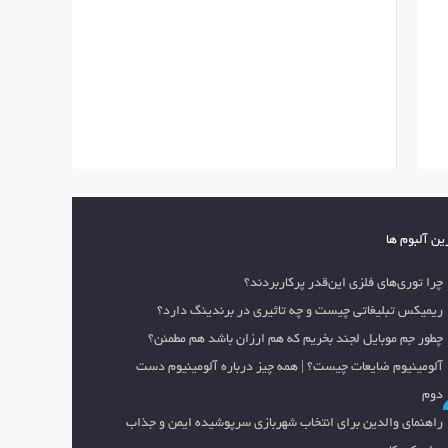
ین آلبوم ها
چرا توری‌های فلزی این‌قدر پرکاربردند؟
ریمیکس تبلیغاتی چیست و چه تاثیری در برندینگ دارد؟
چطور جم موبایل لجند بخریم که هم ارزان باشد هم مطمئن؟
آلومینیوم ضایعات چیست؟ | همه چیز درباره آلومینیوم دست
دوم
راهنمای والدین برای انتخاب شهربازی سرپوشیده ایمن و جذاب