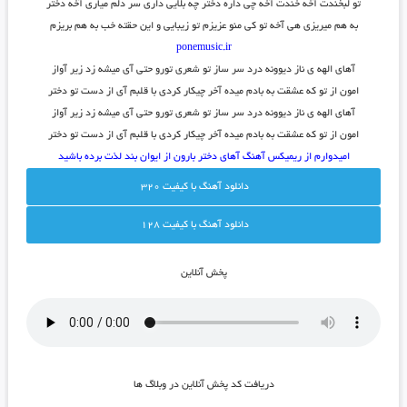
تو لبخندت آخه خندت آخه چی داره دختر چه بلایی داری سر دلم میاری آخه دختر
به هم میریزی هی آخه تو کی منو عزیزم تو زیبایی و این حقته خب به هم بریزم
ponemusic.ir
آهای الهه ی ناز دیوونه درد سر ساز تو شعری تورو حتی آی میشه زد زیر آواز
امون از تو که عشقت به بادم میده آخر چیکار کردی با قلبم آی از دست تو دختر
آهای الهه ی ناز دیوونه درد سر ساز تو شعری تورو حتی آی میشه زد زیر آواز
امون از تو که عشقت به بادم میده آخر چیکار کردی با قلبم آی از دست تو دختر
امیدوارم از ریمیکس آهنگ آهای دختر بارون از ایوان بند لذت برده باشید
دانلود آهنگ با کيفيت 320
دانلود آهنگ با کيفيت 128
پخش آنلاين
دريافت کد پخش آنلاين در وبلاگ ها