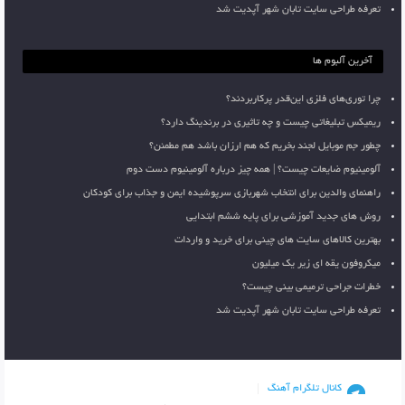
تعرفه طراحی سایت تابان شهر آپدیت شد
آخرین آلبوم ها
چرا توری‌های فلزی این‌قدر پرکاربردند؟
ریمیکس تبلیغاتی چیست و چه تاثیری در برندینگ دارد؟
چطور جم موبایل لجند بخریم که هم ارزان باشد هم مطمئن؟
آلومینیوم ضایعات چیست؟ | همه چیز درباره آلومینیوم دست دوم
راهنمای والدین برای انتخاب شهربازی سرپوشیده ایمن و جذاب برای کودکان
روش های جدید آموزشی برای پایه ششم ابتدایی
بهترین کالاهای سایت های چینی برای خرید و واردات
میکروفون یقه ای زیر یک میلیون
خطرات جراحی ترمیمی بینی چیست؟
تعرفه طراحی سایت تابان شهر آپدیت شد
کانال تلگرام آهنگ