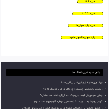
خرید کالا
خرید BCAA
خرید بلیط هواپیما
بلیط هواپیما اهواز مشهد
بخش جدید ترین آهنگ ها
چرا توری‌های فلزی این‌قدر پرکاربردند؟
ریمیکس تبلیغاتی چیست و چه تاثیری در برندینگ دارد؟
چطور جم موبایل لجند بخریم که هم ارزان باشد هم مطمئن؟
آلومینیوم ضایعات چیست؟ | همه چیز درباره آلومینیوم دست دوم
راهنمای والدین برای انتخاب شهربازی سرپوشیده ایمن و جذاب برای کودکان