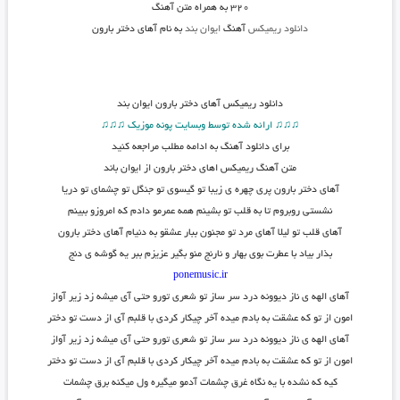
۳۲۰ به همراه متن آهنگ
دانلود ریمیکس
آهنگ
ایوان بند
به نام آهای دختر بارون
دانلود
ریمیکس آهای دختر بارون ایوان بند
♫♫♫ ارائه شده توسط وبسایت پونه موزیک ♫♫♫
برای دانلود آهنگ به ادامه مطلب مراجعه کنید
متن
آهنگ ریمیکس اهای دختر بارون از ایوان باند
آهای دختر بارون پری چهره ی زیبا تو گیسوی تو جنگل تو چشمای تو دریا
نشستی روبروم تا به قلب تو بشینم همه عمرمو دادم که امروزو ببینم
آهای قلب تو لیلا آهای مرد تو مجنون ببار عشقو به دنیام آهای دختر بارون
بذار بیاد با عطرت بوی بهار و نارنج منو بگیر عزیزم ببر یه گوشه ی دنج
ponemusic.ir
آهای الهه ی ناز دیوونه درد سر ساز تو شعری تورو حتی آی میشه زد زیر آواز
امون از تو که عشقت به بادم میده آخر چیکار کردی با قلبم آی از دست تو دختر
آهای الهه ی ناز دیوونه درد سر ساز تو شعری تورو حتی آی میشه زد زیر آواز
امون از تو که عشقت به بادم میده آخر چیکار کردی با قلبم آی از دست تو دختر
کیه که نشده با یه نگاه غرق چشمات آدمو میگیره ول میکنه برق چشمات