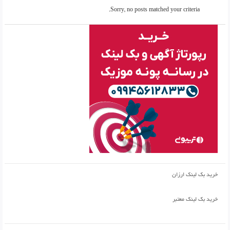
Sorry, no posts matched your criteria.
خرید بک لینک ارزان
خرید بک لینک معتبر