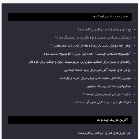
بخش جدید ترین آهنگ ها
چرا توری‌های فلزی این‌قدر پرکاربردند؟
ریمیکس تبلیغاتی چیست و چه تاثیری در برندینگ دارد؟
چطور جم موبایل لجند بخریم که هم ارزان باشد هم مطمئن؟
آلومینیوم ضایعات چیست؟ | همه چیز درباره آلومینیوم دست دوم
راهنمای والدین برای انتخاب شهربازی سرپوشیده ایمن و جذاب برای کودکان
روش های جدید آموزشی برای پایه ششم ابتدایی
بهترین کالاهای سایت های چینی برای خرید و واردات
میکروفون یقه ای زیر یک میلیون
خطرات جراحی ترمیمی بینی چیست؟
تعرفه طراحی سایت تابان شهر آپدیت شد
آخرین موزیک ویدئو ها
چرا توری‌های فلزی این‌قدر پرکاربردند؟