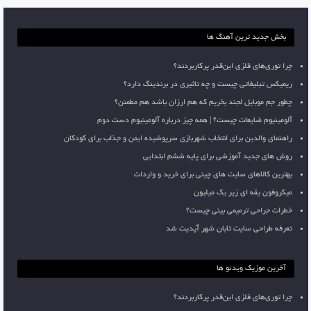
بخش جدید ترین آهنگ ها
چرا توری‌های فلزی این‌قدر پرکاربردند؟
ریمیکس تبلیغاتی چیست و چه تاثیری در برندینگ دارد؟
چطور جم موبایل لجند بخریم که هم ارزان باشد هم مطمئن؟
آلومینیوم ضایعات چیست؟ | همه چیز درباره آلومینیوم دست دوم
راهنمای والدین برای انتخاب شهربازی سرپوشیده ایمن و جذاب برای کودکان
روش های جدید آموزشی برای پایه ششم ابتدایی
بهترین کالاهای سایت های چینی برای خرید و واردات
میکروفون یقه ای زیر یک میلیون
خطرات جراحی ترمیمی بینی چیست؟
تعرفه طراحی سایت تابان شهر آپدیت شد
آخرین موزیک ویدئو ها
چرا توری‌های فلزی این‌قدر پرکاربردند؟