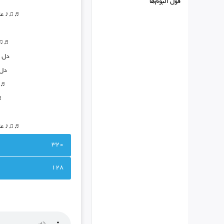
فول البوم‌ها
♬♫♪ عاشق
♬♫♪ 
دل ب
دل 
♬♫♪
♬♫
♬♫♪ عاشق
320
128