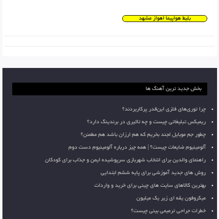
بلیط هواپیما اهواز مشهد
بخش جدید ترین آهنگ ها
چرا توری‌های فلزی این‌قدر پرکاربردند؟
ریمیکس تبلیغاتی چیست و چه تاثیری در برندینگ دارد؟
چطور جم موبایل لجند بخریم که هم ارزان باشد هم مطمئن؟
آلومینیوم ضایعات چیست؟ | همه چیز درباره آلومینیوم دست دوم
راهنمای والدین برای انتخاب شهربازی سرپوشیده ایمن و جذاب برای کودکان
روش های جدید آموزشی برای پایه ششم ابتدایی
بهترین کالاهای سایت های چینی برای خرید و واردات
میکروفون یقه ای زیر یک میلیون
خطرات جراحی ترمیمی بینی چیست؟