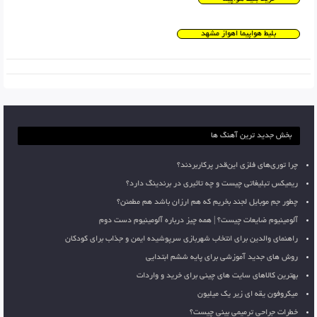
بلیط هواپیما اهواز مشهد
بخش جدید ترین آهنگ ها
چرا توری‌های فلزی این‌قدر پرکاربردند؟
ریمیکس تبلیغاتی چیست و چه تاثیری در برندینگ دارد؟
چطور جم موبایل لجند بخریم که هم ارزان باشد هم مطمئن؟
آلومینیوم ضایعات چیست؟ | همه چیز درباره آلومینیوم دست دوم
راهنمای والدین برای انتخاب شهربازی سرپوشیده ایمن و جذاب برای کودکان
روش های جدید آموزشی برای پایه ششم ابتدایی
بهترین کالاهای سایت های چینی برای خرید و واردات
میکروفون یقه ای زیر یک میلیون
خطرات جراحی ترمیمی بینی چیست؟