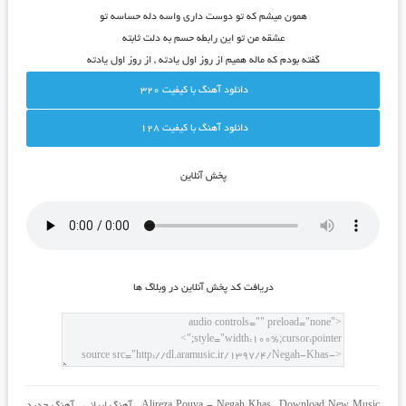
همون میشم که تو دوست داری واسه دله حساسه تو
عشقه من تو این رابطه حسم به دلت ثابته
گفته بودم که ماله همیم از روز اول یادته , از روز اول یادته
دانلود آهنگ با کيفيت 320
دانلود آهنگ با کيفيت 128
پخش آنلاين
دريافت کد پخش آنلاين در وبلاگ ها
Download New Music
,
Alireza Pouya - Negah Khas
,
آهنگ ایرانی
,
آهنگ جدید