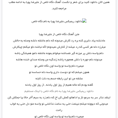
همین الان دانلود کنید برای شعر و تکست آهنگ نگاه خاص از علیرضا پویا به ادامه مطلب
مراجعه کنید.
متن آهنگ نگاه خاص از علیرضا پویا
عادتشه بیاد دلبری کنه بره رد کارش میدونه که دلم عاشقه دلشه وصله به حالش
میلرزه دله هر کسی که رد میشه از کنارش نمیدونم اگه نباشه دلو میکنم چیکارش
دلم واسه دلش پر میزنه گیر نفساشه میخوام بمونه عاشقه دلمو همیشگی باشه
میدونه دلم جوره با دلش همجوره پاشه زندگیه من وصله صدای خنده هاشه
میمیره دلم واسه تو واسه اون نگاه خاص تو
همون میشم که تو دوست داری واسه دله حساسه تو
عشقه من تو این رابطه حسم به دلت ثابته
گفته بودم که ماله همیم از روز اول یادته , از روز اول یادته
دانلود ریمیکس علیرضا پویا به نام نگاه خاص با لینک مستقیم
اینقد نذار سر به سرمو ناز و اداهاتو کمش کن اخ که دلم زد به سیم آخر حالا بیا جمکش کن
میدونی که دیوونه میشم نبینمت حتی یه ساعت نذاشتی تو واسه منو دل حتی یه خواب
راحت
میمیره دلم واسه تو واسه اون نگاه خاص تو