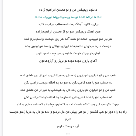
دانلود
ریمیکس من و تو محسن ابراهیم زاده
♫♫♫ ارائه شده توسط وبسایت پونه موزیک ♫♫♫
برای دانلود آهنگ به ادامه مطلب مراجعه کنید
متن
آهنگ ریمیکس منو تو از محسن ابراهیم زاده
هر بار منو میبینی اخمات تو همه آخه هر روز دیدنت واسم بازم کمه
دوست دارم م
ی
دونی عذابم نده قهرای طولانی واسه هردومون بده
آهای بارون تو خودت شاهدی من چه حالیم با اون
آهای بارون دونه دونه تو بریز رو آرزوهامون
****
شب من و تو خیابون نم بارون زده دل به هیشکی به غیر از من عاشق نده
نه حساب منو با همه قاطی نکن نه منو به یه لحظه دیدنت راضی نکن
شب من و تو خیابون نم بارون زده دل به هیشکی به غیر از من عاشق نده
نه حساب منو با همه قاطی نکن نه منو به یه لحظه دیدنت راضی نکن
دورت بگردم یکی هست که واست تب میکنه اون چشماته که دلمو معلق میکنه
راه به راه دور تو هی گشتنو از تو هی پیش من دل بردنو واسه تو دل به دریا زدنو دوست
دارم
آره دوست دارم
***