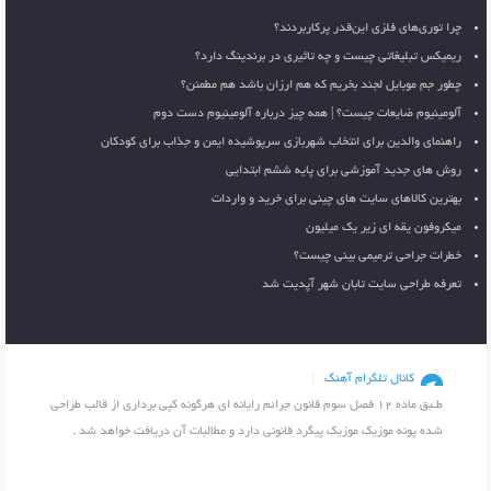
چرا توری‌های فلزی این‌قدر پرکاربردند؟
ریمیکس تبلیغاتی چیست و چه تاثیری در برندینگ دارد؟
چطور جم موبایل لجند بخریم که هم ارزان باشد هم مطمئن؟
آلومینیوم ضایعات چیست؟ | همه چیز درباره آلومینیوم دست دوم
راهنمای والدین برای انتخاب شهربازی سرپوشیده ایمن و جذاب برای کودکان
روش های جدید آموزشی برای پایه ششم ابتدایی
بهترین کالاهای سایت های چینی برای خرید و واردات
میکروفون یقه ای زیر یک میلیون
خطرات جراحی ترمیمی بینی چیست؟
تعرفه طراحی سایت تابان شهر آپدیت شد
کانال تلگرام آهنگ
طـبق ماده 12 فصل سوم قانون جرائم رایانه ای هرگونه کپی برداری از قالب طراحی
شده پونه موزیک موزیک پیگرد قانونی دارد و مطالبات آن دریافت خواهد شد .