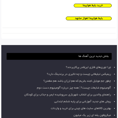
خرید بلیط هواپیما
بلیط هواپیما اهواز مشهد
بخش جدید ترین آهنگ ها
چرا توری‌های فلزی این‌قدر پرکاربردند؟
ریمیکس تبلیغاتی چیست و چه تاثیری در برندینگ دارد؟
چطور جم موبایل لجند بخریم که هم ارزان باشد هم مطمئن؟
آلومینیوم ضایعات چیست؟ | همه چیز درباره آلومینیوم دست دوم
راهنمای والدین برای انتخاب شهربازی سرپوشیده ایمن و جذاب برای کودکان
روش های جدید آموزشی برای پایه ششم ابتدایی
بهترین کالاهای سایت های چینی برای خرید و واردات
میکروفون یقه ای زیر یک میلیون