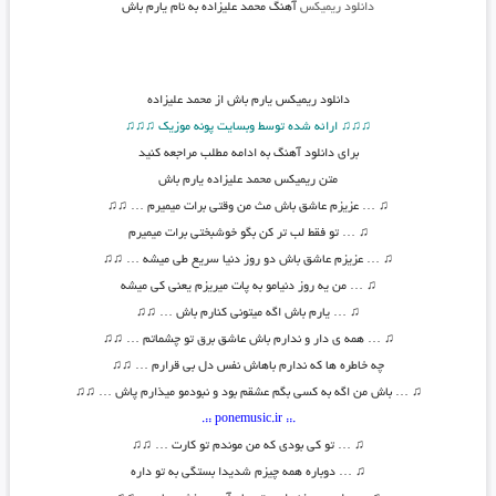
دانلود ریمیکس
آهنگ محمد علیزاده به نام یارم باش
دانلود
ریمیکس یارم باش از محمد علیزاده
♫♫♫ ارائه شده توسط وبسایت پونه موزیک ♫♫♫
برای دانلود آهنگ به ادامه مطلب مراجعه کنید
متن
ریمیکس محمد علیزاده یارم باش
♫
… عزیزم عاشق باش مث من وقتی برات میمیرم …
♫♫
♫
… تو فقط لب تر کن بگو خوشبختی برات میمیرم
♫
… عزیزم عاشق باش دو روز دنیا سریع طی میشه …
♫♫
♫
… من یه روز دنیامو به پات میریزم یعنی کی میشه
♫
… یارم باش اگه میتونی کنارم باش …
♫♫
♫
… همه ی دار و ندارم باش عاشق برق تو چشماتم …
♫♫
چه خاطره ها که ندارم باهاش نفس دل بی قرارم …
♫♫
♫
… باش من اگه به کسی بگم عشقم بود و نبودمو میذارم پاش …
♫♫
.:: ponemusic.ir ::.
♫
… تو کی بودی که من موندم تو کارت …
♫♫
♫
… دوباره همه چیزم شدیدا بستگی به تو داره