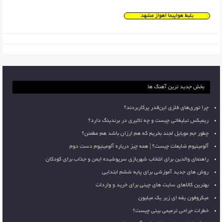
بلیط هواپیما اهواز مشهد
بخش جدید ترین آهنگ ها
چرا توری‌های فلزی این‌قدر پرکاربردند؟
ریمیکس تبلیغاتی چیست و چه تاثیری در برندینگ دارد؟
چطور جم موبایل لجند بخریم که هم ارزان باشد هم مطمئن؟
آلومینیوم ضایعات چیست؟ | همه چیز درباره آلومینیوم دست دوم
راهنمای والدین برای انتخاب شهربازی سرپوشیده ایمن و جذاب برای کودکان
روش های جدید آموزشی برای پایه ششم ابتدایی
بهترین کالاهای سایت های چینی برای خرید و واردات
میکروفون یقه ای زیر یک میلیون
خطرات جراحی ترمیمی بینی چیست؟