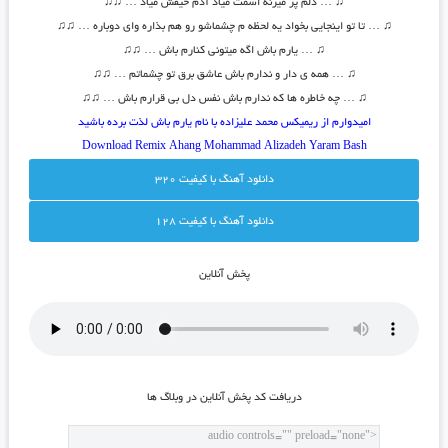
♫
… دلم پر میزنه اسمت میاد آدم حیفش میاد …
♫♫
♫
… تا تو اینجایی بخواد یه لحظه م چشماشو رو هم بذاره وای دوباره …
♫♫
♫
… یارم باش اگه میتونی کنارم باش …
♫♫
♫
… همه ی دار و ندارم باش عاشق برق تو چشماتم …
♫♫
♫
… چه خاطره ها که ندارم باش نفس دل بی قرارم باش …
♫♫
امیدوارم از ریمیکس محمد علیزاده با نام یارم باش لذت برده باشید
Download Remix Ahang
Mohammad Alizadeh Yaram Bash
دانلود آهنگ با کيفيت 320
دانلود آهنگ با کيفيت 128
پخش آنلاين
دريافت کد پخش آنلاين در وبلاگ ها