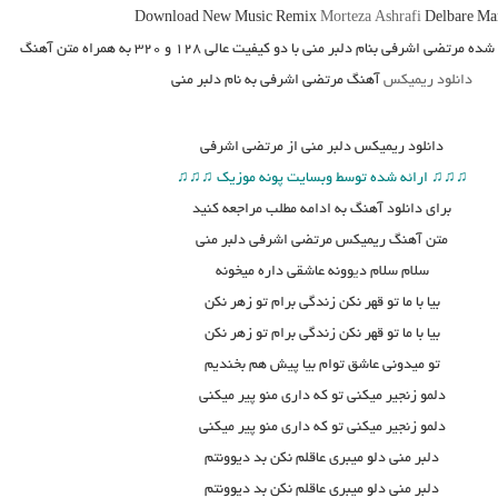
Download New Music
Remix
Morteza Ashrafi
Delbare Ma
ده مرتضی اشرفی بنام دلبر منی
با دو کیفیت عالی ۱۲۸ و ۳۲۰ به همراه متن آهنگ
دانلود ریمیکس
آهنگ مرتضی اشرفی به نام دلبر منی
دانلود
ریمیکس دلبر منی از مرتضی اشرفی
♫♫♫ ارائه شده توسط وبسایت پونه موزیک ♫♫♫
برای دانلود آهنگ به ادامه مطلب مراجعه کنید
متن
آهنگ ریمیکس مرتضی اشرفی دلبر منی
سلام سلام د
ی
وونه عاشقی داره میخونه
بیا با ما تو قهر نکن زندگی برام تو زهر نکن
بیا با ما تو قهر نکن زندگی برام تو زهر نکن
تو میدونی عاشق توام بیا پیش هم بخندیم
دلمو زنجیر میکنی تو که داری منو پیر میکنی
دلمو زنجیر میکنی تو که داری منو پیر میکنی
دلبر منی دلو میبری عاقلم نکن بد دیوونتم
دلبر منی دلو میبری عاقلم نکن بد دیوونتم