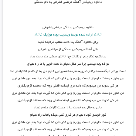
دانلود ریمیکس
آهنگ مرتضی اشرفی به نام سادگی
دانلود
ریمیکس سادگی مرتضی اشرفی
♫♫♫ ارائه شده توسط وبسایت پونه موزیک ♫♫♫
برای دانلود آهنگ به ادامه مطلب مراجعه کنید
متن
آهنگ ریمیکس سادگی از مرتضی اشرفی
سادگیمو نذار پای زرنگیات چرا تا تنها میشی منو یادت میاد
تو که بچه نیستی چرا سر عقل نمیای با همه خوبی با ما راه نمیای
دست بردار دیگه بسمه رفتارت رویه مغزمه تقصیر این قلبمِ دل به تو دادم اشتباه از منه
من هنوز دوستت دارم از اسمت بیزارم ولی فکر نکن که گیرت میاد بعد من عاشق تری
هر کی ندونه من میدونم که دلته نری اینقده قفلی روم که سختته ازم بگذری
من هنوز دوستت دارم از اسمت بیزارم ولی فکر نکن که گیرت میاد بعد من عاشق تری
هر کی ندونه من میدونم که دلته نری اینقده قفلی روم که سختته ازم بگذری
حالی به حالی به خودت بیا از دست کارات دله برنمیاد
کور خوندی کوتاه نمیام هر کاری کنی دیگه باهات راه نمیام
من هنوز دوستت دارم از اسمت بیزارم ولی فکر نکن که گیرت میاد بعدِ من عاشق تری
هر کی ندونه من میدونم که دلته نری اینقده قفلی روم که سختته ازم بگذری