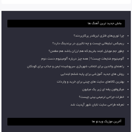
بخش جدید ترین آهنگ ها
چرا توری‌های فلزی این‌قدر پرکاربردند؟
ریمیکس تبلیغاتی چیست و چه تاثیری در برندینگ دارد؟
چطور جم موبایل لجند بخریم که هم ارزان باشد هم مطمئن؟
آلومینیوم ضایعات چیست؟ | همه چیز درباره آلومینیوم دست دوم
راهنمای والدین برای انتخاب شهربازی سرپوشیده ایمن و جذاب برای کودکان
روش های جدید آموزشی برای پایه ششم ابتدایی
بهترین کالاهای سایت های چینی برای خرید و واردات
میکروفون یقه ای زیر یک میلیون
خطرات جراحی ترمیمی بینی چیست؟
تعرفه طراحی سایت تابان شهر آپدیت شد
آخرین موزیک ویدئو ها