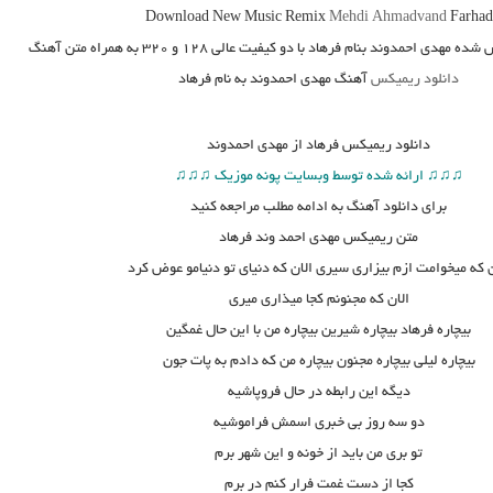
Download New Music
Remix
Mehdi Ahmadvand
Farhad
شده مهدی احمدوند بنام فرهاد
با دو کیفیت عالی ۱۲۸ و ۳۲۰ به همراه متن آهنگ
دانلود ریمیکس
آهنگ مهدی احمدوند به نام فرهاد
دانلود
ریمیکس فرهاد از مهدی احمدوند
♫♫♫ ارائه شده توسط وبسایت پونه موزیک ♫♫♫
برای دانلود آهنگ به ادامه مطلب مراجعه کنید
متن
ریمیکس مهدی احمد وند فرهاد
ن که میخوامت ازم بیزاری سیری الان که دنیای تو دنیامو عوض کرد
الان که مجنونم کجا میذاری میری
بیچاره فرهاد بیچاره شیرین بیچاره من با این حال غمگین
بیچاره لیلی بیچاره مجنون بیچاره من که دادم به پات جون
دیگه این رابطه در حال فروپاشیه
دو سه روز بی خبری اسمش فراموشیه
تو بری من باید از خونه و این شهر برم
کجا از دست غمت فرار کنم در برم