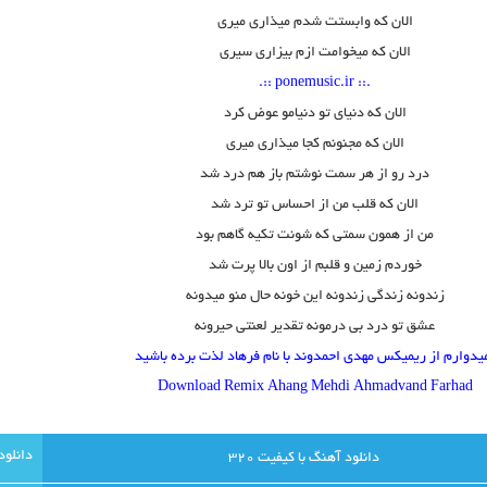
الان که وابستت شدم میذاری میری
الان که میخوامت ازم بیزاری سیری
.:: ponemusic.ir ::.
الان که دنیای تو دنیامو عوض کرد
الان که مجنونم کجا میذاری میری
درد رو از هر سمت نوشتم باز هم درد شد
الان که قلب من از احساس تو ترد شد
من از همون سمتی که شونت تکیه گاهم بود
خوردم زمین و قلبم از اون بالا پرت شد
زندونه زندگی زندونه این خونه حال منو میدونه
عشق تو درد بی درمونه تقدیر لعنتی حیرونه
یدوارم از ریمیکس مهدی احمدوند با نام فرهاد لذت برده باشید
Download Remix Ahang Mehdi Ahmadvand Farhad
دانلود آهنگ با کيفيت 320