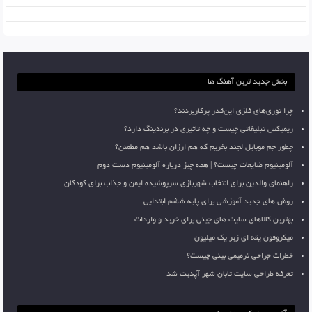
بخش جدید ترین آهنگ ها
چرا توری‌های فلزی این‌قدر پرکاربردند؟
ریمیکس تبلیغاتی چیست و چه تاثیری در برندینگ دارد؟
چطور جم موبایل لجند بخریم که هم ارزان باشد هم مطمئن؟
آلومینیوم ضایعات چیست؟ | همه چیز درباره آلومینیوم دست دوم
راهنمای والدین برای انتخاب شهربازی سرپوشیده ایمن و جذاب برای کودکان
روش های جدید آموزشی برای پایه ششم ابتدایی
بهترین کالاهای سایت های چینی برای خرید و واردات
میکروفون یقه ای زیر یک میلیون
خطرات جراحی ترمیمی بینی چیست؟
تعرفه طراحی سایت تابان شهر آپدیت شد