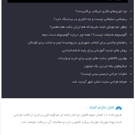
چرا توری‌های فلزی این‌قدر پرکاربردند؟
ریمیکس تبلیغاتی چیست و چه تاثیری در برندینگ دارد؟
چطور جم موبایل لجند بخریم که هم ارزان باشد هم مطمئن؟
آلومینیوم ضایعات چیست؟ | همه چیز درباره آلومینیوم دست دوم
راهنمای والدین برای انتخاب شهربازی سرپوشیده ایمن و جذاب برای کودکان
روش های جدید آموزشی برای پایه ششم ابتدایی
بهترین کالاهای سایت های چینی برای خرید و واردات
میکروفون یقه ای زیر یک میلیون
خطرات جراحی ترمیمی بینی چیست؟
تعرفه طراحی سایت تابان شهر آپدیت شد
کانال تلگرام آهنگ
طـبق ماده 12 فصل سوم قانون جرائم رایانه ای هرگونه کپی برداری از قالب طراحی
شده پونه موزیک موزیک پیگرد قانونی دارد و مطالبات آن دریافت خواهد شد .