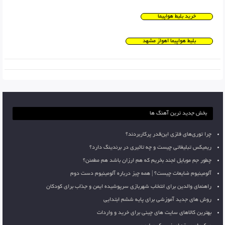
خرید بلیط هواپیما
بلیط هواپیما اهواز مشهد
بخش جدید ترین آهنگ ها
چرا توری‌های فلزی این‌قدر پرکاربردند؟
ریمیکس تبلیغاتی چیست و چه تاثیری در برندینگ دارد؟
چطور جم موبایل لجند بخریم که هم ارزان باشد هم مطمئن؟
آلومینیوم ضایعات چیست؟ | همه چیز درباره آلومینیوم دست دوم
راهنمای والدین برای انتخاب شهربازی سرپوشیده ایمن و جذاب برای کودکان
روش های جدید آموزشی برای پایه ششم ابتدایی
بهترین کالاهای سایت های چینی برای خرید و واردات