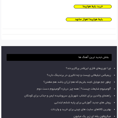
خرید بلیط هواپیما
بلیط هواپیما اهواز مشهد
بخش جدید ترین آهنگ ها
چرا توری‌های فلزی این‌قدر پرکاربردند؟
ریمیکس تبلیغاتی چیست و چه تاثیری در برندینگ دارد؟
چطور جم موبایل لجند بخریم که هم ارزان باشد هم مطمئن؟
آلومینیوم ضایعات چیست؟ | همه چیز درباره آلومینیوم دست دوم
راهنمای والدین برای انتخاب شهربازی سرپوشیده ایمن و جذاب برای کودکان
روش های جدید آموزشی برای پایه ششم ابتدایی
بهترین کالاهای سایت های چینی برای خرید و واردات
میکروفون یقه ای زیر یک میلیون