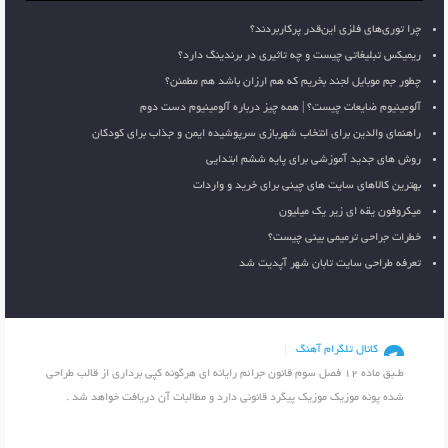
چرا توری‌های فلزی این‌قدر پرکاربردند؟
ریمیکس تبلیغاتی چیست و چه تاثیری در برندینگ دارد؟
چطور جم موبایل لجند بخریم که هم ارزان باشد هم مطمئن؟
آلومینیوم ضایعات چیست؟ | همه چیز درباره آلومینیوم دست دوم
راهنمای والدین برای انتخاب شهربازی سرپوشیده ایمن و جذاب برای کودکان
روش های جدید آموزشی برای پایه ششم ابتدایی
بهترین کالاهای سایت های چینی برای خرید و واردات
میکروفون یقه ای زیر یک میلیون
خطرات جراحی ترمیمی بینی چیست؟
تعرفه طراحی سایت تابان شهر آپدیت شد
کانال تلگرام آهنگ
طـبق ماده 12 فصل سوم قانون جرائم رایانه ای هرگونه کپی برداری از قالب طراحی
شده پونه موزیک موزیک پیگرد قانونی دارد و مطالبات آن دریافت خواهد شد .