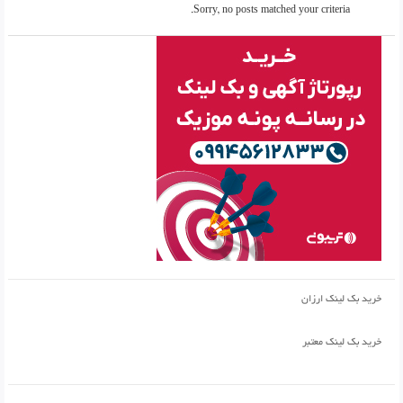
Sorry, no posts matched your criteria.
خرید بک لینک ارزان
خرید بک لینک معتبر