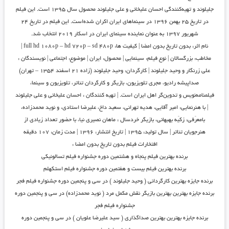
جلیلوند و تهیه‌کنندگی احسان علیخانی و علی جلیلوند محصول سال ۱۳۹۵ است. این فیلم
در تاریخ ۲۵ بهمن ۱۳۹۶ در سینماهای ایران اکران شده‌است. این فیلم در تاریخ ۲۴
شهریور ۱۳۹۷ به عنوان نماینده سینمای ایران در اسکار ۲۰۱۹ انتخاب شد.
نام اثر:
بدون تاریخ بدون امضا |
کیفیت ها: full hd 1080p – hd 720p – sd 480p |
مخاطب:
بزرگسالان |
نوع فیلم:
سینمایی |
محصول:
ایران |
موضوع:
اجتماعی |
نویسندگان :
علی زرنگار و وحید جلیلوند |
کارگردان:
وحید جلیلوند (زاده ۲۱ اسفند ۱۳۵۴ – تهران)
صداپیشه رادیو، مجری تلویزیون، بازیگر و کارگردان تئاتر، تلویزیون و سینما،
فیلمنامه‌نویس و تدوین‌گر اهل ایران است. |
تهیه کنندگان :
احسان علیخانی و علی جلیلوند
|
با هنرنمایی:
امیر آقایی، هدیه تهرانی، سعید داخ، علیرضا استادى، و نوید محمدزاده،
‎بامعرّفی: زکیّه بهبهانی، بازیگر خردسال : ماهان نصیری نیا، با حضور تعداد زیادی از
هنرجویان تئاتر |
سال تولید:
۱۳۹۵ |
تاریخ انتشار:
۱۳۹۶ |
مدت زمان:
۱۰۷ دقیقه
افتخارات فیلم بدون تاریخ بدون امضا :
برنده بهترین فیلم پنجاه و هشتمین دوره جشنواره فیلم تسالونیکی
برنده بهترین فیلم بیست و هفتمین دوره جشنواره فیلم استکهلم
برنده جایزه بهترین کارگردانی ( وحید جلیلوند ) در سی و پنجمین دوره جشنواره فیلم فجر
برنده جایزه بهترین بهترین بازیگر نقش مکمل مرد ( نوید محمدزاده) در سی و پنجمین دوره
جشنواره فیلم فجر
برنده جایزه بهترین بهترین صداگذاری ( سید علیرضا علویان ) در سی و پنجمین دوره