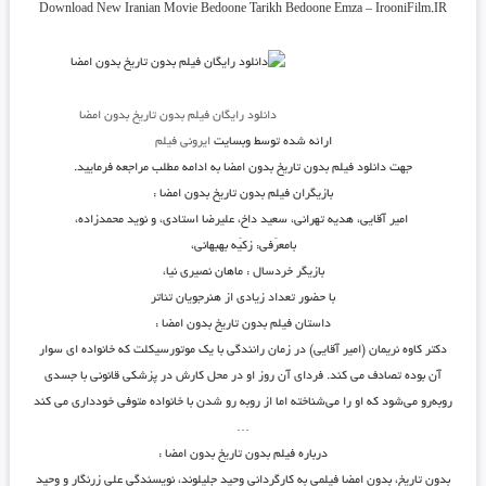
Download New Iranian Movie Bedoone Tarikh Bedoone Emza – IrooniFilm.IR
دانلود رایگان فیلم بدون تاریخ بدون امضا
ارائه شده توسط وبسایت
ایرونی فیلم
جهت دانلود فیلم بدون تاریخ بدون امضا به ادامه مطلب مراجعه فرمایید.
بازیگران فیلم بدون تاریخ بدون امضا :
امیر آقایی، هدیه تهرانی، سعید داخ، علیرضا استادى، و نوید محمدزاده،
بازیگر خردسال : ماهان نصیری نیا،
با حضور تعداد زیادی از هنرجویان تئاتر
داستان فیلم بدون تاریخ بدون امضا :
دکتر کاوه نریمان (امیر آقایی) در زمان رانندگی با یک موتورسیکلت که خانواده ای سوار
آن بوده تصادف می کند. فردای آن روز او در محل کارش در پزشکی قانونی با جسدی
روبه‌رو می‌شود که او را می‌شناخته اما از روبه رو شدن با خانواده متوفی خودداری می کند
…
درباره فیلم بدون تاریخ بدون امضا :
بدون تاریخ، بدون امضا فیلمی به کارگردانی وحید جلیلوند، نویسندگی علی زرنگار و وحید