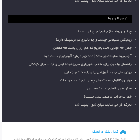
تعرفه طراحی سایت تابان شهر آپدیت شد
آخرین آلبوم ها
چرا توری‌های فلزی این‌قدر پرکاربردند؟
ریمیکس تبلیغاتی چیست و چه تاثیری در برندینگ دارد؟
چطور جم موبایل لجند بخریم که هم ارزان باشد هم مطمئن؟
آلومینیوم ضایعات چیست؟ | همه چیز درباره آلومینیوم دست دوم
راهنمای والدین برای انتخاب شهربازی سرپوشیده ایمن و جذاب برای کودکان
روش های جدید آموزشی برای پایه ششم ابتدایی
بهترین کالاهای سایت های چینی برای خرید و واردات
میکروفون یقه ای زیر یک میلیون
خطرات جراحی ترمیمی بینی چیست؟
تعرفه طراحی سایت تابان شهر آپدیت شد
کانال تلگرام آهنگ
طـبق ماده 12 فصل سوم قانون جرائم رایانه ای هرگونه کپی برداری از قالب طراحی