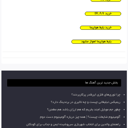
خرید BCAA
خرید بلیط هواپیما
بلیط هواپیما اهواز مشهد
بخش جدید ترین آهنگ ها
چرا توری‌های فلزی این‌قدر پرکاربردند؟
ریمیکس تبلیغاتی چیست و چه تاثیری در برندینگ دارد؟
چطور جم موبایل لجند بخریم که هم ارزان باشد هم مطمئن؟
آلومینیوم ضایعات چیست؟ | همه چیز درباره آلومینیوم دست دوم
راهنمای والدین برای انتخاب شهربازی سرپوشیده ایمن و جذاب برای کودکان