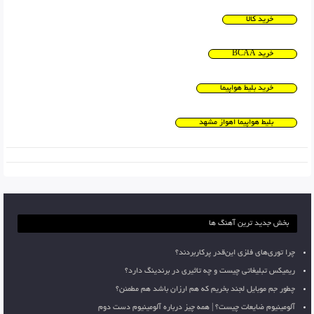
خرید کالا
خرید BCAA
خرید بلیط هواپیما
بلیط هواپیما اهواز مشهد
بخش جدید ترین آهنگ ها
چرا توری‌های فلزی این‌قدر پرکاربردند؟
ریمیکس تبلیغاتی چیست و چه تاثیری در برندینگ دارد؟
چطور جم موبایل لجند بخریم که هم ارزان باشد هم مطمئن؟
آلومینیوم ضایعات چیست؟ | همه چیز درباره آلومینیوم دست دوم