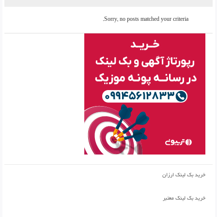
Sorry, no posts matched your criteria.
خرید بک لینک ارزان
خرید بک لینک معتبر