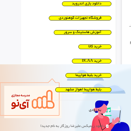
دانلود بازی اندروید
فروشگاه تجهیزات کوهنوردی
.
آموزش هاستینگ و سرور
خرید کالا
خرید BCAA
خرید بلیط هواپیما
بلیط هواپیما اهواز مشهد
به زودی
دانلود ریمیکس علیرضا روزگار به نام جدیدا