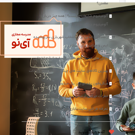
مطمئن؟
آلومینیوم ضایعات چیست؟ | همه چیز درباره
آلومینیوم دست دوم
راهنمای والدین برای انتخاب شهربازی سرپوشیده
ایمن و جذاب برای کودکان
روش های جدید آموزشی برای پایه ششم ابتدایی
بهترین کالاهای سایت های چینی برای خرید و واردات
میکروفون یقه ای زیر یک میلیون
خطرات جراحی ترمیمی بینی چیست؟
تعرفه طراحی سایت تابان شهر آپدیت شد
آنچه باید بشنوید