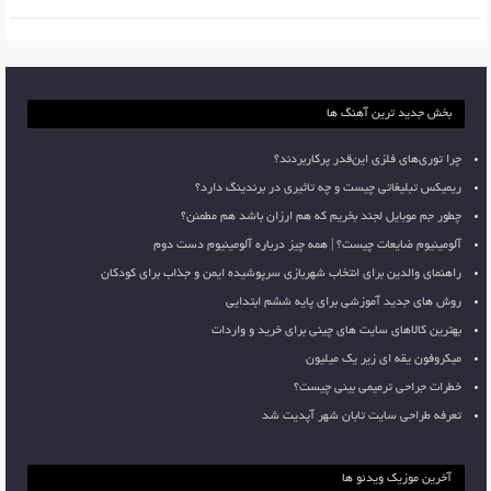
بخش جدید ترین آهنگ ها
چرا توری‌های فلزی این‌قدر پرکاربردند؟
ریمیکس تبلیغاتی چیست و چه تاثیری در برندینگ دارد؟
چطور جم موبایل لجند بخریم که هم ارزان باشد هم مطمئن؟
آلومینیوم ضایعات چیست؟ | همه چیز درباره آلومینیوم دست دوم
راهنمای والدین برای انتخاب شهربازی سرپوشیده ایمن و جذاب برای کودکان
روش های جدید آموزشی برای پایه ششم ابتدایی
بهترین کالاهای سایت های چینی برای خرید و واردات
میکروفون یقه ای زیر یک میلیون
خطرات جراحی ترمیمی بینی چیست؟
تعرفه طراحی سایت تابان شهر آپدیت شد
آخرین موزیک ویدئو ها