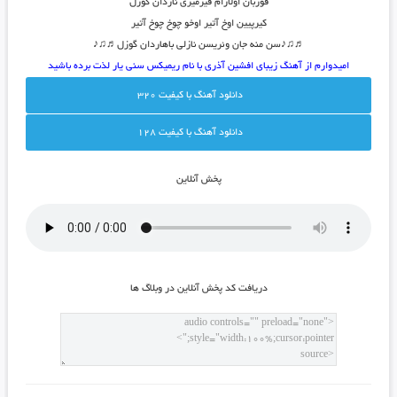
قوربان اولارام قیرمیزی ناردان گوزل
کیرپیین اوخ آتیر اوخو چوخ چوخ آتیر
♬♫♪سن منه جان وئریسن نازلی باهاردان گوزل♬♫♪
امیدوارم از آهنگ زیبای افشین آذری با نام ریمیکس سنی یار لذت برده باشید
دانلود آهنگ با کيفيت 320
دانلود آهنگ با کيفيت 128
پخش آنلاين
دريافت کد پخش آنلاين در وبلاگ ها