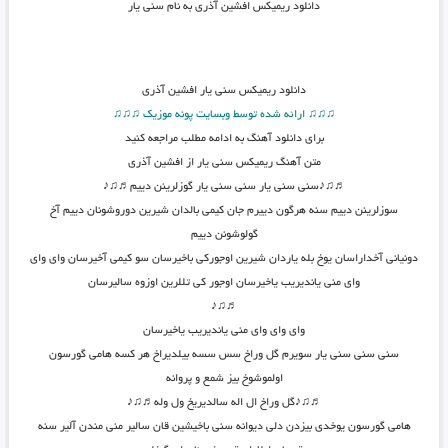
دانلود ریمیکس افشین آذری به نام سنی یار
دانلود
ریمیکس سنی یار افشین آذری
♫♫♫ ارائه شده توسط وبسایت پونه موزیک ♫♫♫
برای دانلود آهنگ به ادامه مطلب مراجعه کنید
متن
آهنگ ریمیکس سنی یار از افشین آذری
♬♫♪سنی سنی یار سنی سنی یار گوزلرينن دييم♬♫♪
سوزلرينن دييم سنه هرگون دييرم جان كيمي بالدان شيرين دوروشونان دييم آخ
گولوشونن دييم
دونياني آخداراسان يوخ بله ياردان شيرين اوجوركي باخيرسان سو كيمي آخيرسان واي واي
واي مني يانديريب ياخيرسان اوجور كي تللرين اوزوه ساليرسان
♬♫♪
واي واي واي مني يانديريب ياخيرسان
سني سني سني يار سويرم گل وراخ سس سسه بيلديراخ هر كسه هامي گورسون
اولموشوخ بيز شمع و پروانه
♬♫♪گل وراخ ال اله سالديريخ ول وله♬♫♪
هامي گورسون يوخدي بيزدن دلي ديوانه سني باخیشین قان سالیر منی مندن آلیر سنه