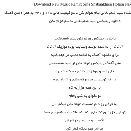
Download New Music
Remix Sina Shabankhani Holam Na
ه سینا شعبانخانی بنام هولم نکن
با دو کیفیت عالی ۱۲۸ و ۳۲۰ به همراه متن آهنگ
دانلود ریمیکس سینا شعبانخانی به نام هولم نکن
دانلود
ریمیکس هولم نکن سینا شعبانخانی
♫♫♫ ارائه شده توسط وبسایت پونه موزیک ♫♫♫
برای دانلود آهنگ به ادامه مطلب مراجعه کنید
متن
آهنگ ریمیکس هولم نکن از سینا شعبانخانی
دلی که رو هوا زدی دادی دست باد ببره
دل تو گوشمالی میدم که عشق و از یاد ببره
با این همه هزاریم که
تو بخوای بد شی باهام
یه حرفی رو دلم نشست هولم نکن میگم الان
تو اون دل دیوونت جای منه منم عاشقت میشم جای همه
اگه حالمو میدونی درکم کن
بیا شر غمو دیگه کمتر کن