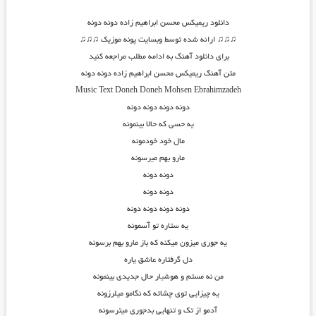
دانلود
ریمیکس محسن ابراهیم زاده دونه دونه
♫♫♫ ارائه شده توسط وبسایت پونه موزیک ♫♫♫
برای دانلود آهنگ به ادامه مطلب مراجعه کنید
متن آهنگ ریمیکس محسن ابراهیم زاده دونه دونه
Music Text
Doneh Doneh
Mohsen Ebrahimzadeh
دونه دونه دونه دونه
یه حسی که حالا بینمونه
مال خود خودمونه
مارو بهم میرسونه
دونه دونه
دونه دونه
دونه دونه دونه دونه
یه ستاره تو آسمونه
یه جوری میزون میکنه که باز مارو بهم برسونه
دل گرفتاره عاشق یاره
من نه مستم و هوش
ی
ار حال جدیدی بینمونه
یه چیزایی توی چشاته که نگامو میلرزونه
آدمو از تک و تنهایی بدجوری میترسونه