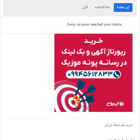
این هفته
ماه گذشته
کلی
Sorry, no posts matched your criteria.
خرید بک لینک ارزان