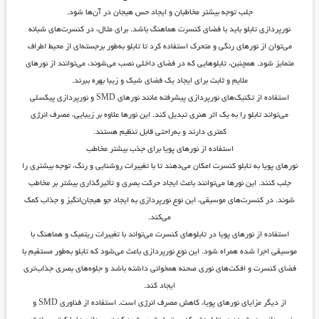
جلب توجه بیشتر مخاطبان و ایجاد حس هیجان در آن‌ها شود.
نورپردازی تابلو باید با فضای کنسرت هماهنگ باشد. برای مثال، در کنسرت‌های شبانه
می‌توان از نورهای رنگی و متحرک استفاده کرد تا تابلو به‌طور برجسته‌ای از محیط اطراف
متمایز شود. همچنین، تابلوهایی که در فضای داخلی نصب می‌شوند، می‌توانند از نورهای
ملایم و ثابت برای ایجاد یک فضای شیک و زیبا بهره ببرند.
استفاده از تکنیک‌های نورپردازی پیشرفته مانند نورهای SMD و نورپردازی پیکسلی
می‌تواند تابلو را به یک اثر هنری تبدیل کند. این نورها علاوه بر زیبایی، مصرف انرژی
کمتری دارند و به‌راحتی قابل تنظیم هستند.
استفاده از نورهای پویا برای جذب بیشتر مخاطب
نورهای پویا به تابلو کنسرت امکان می‌دهند تا با تغییرات روشنایی و رنگ، توجه بیشتری را
جلب کنند. این نورها می‌توانند باعث ایجاد حرکت بصری و تأثیرگذاری بیشتر بر مخاطب
شوند. در کنسرت‌های موسیقی، این نوع نورپردازی به ایجاد جو هیجان‌انگیز و جذاب کمک
می‌کند.
استفاده از نورهای پویا در تابلوهای کنسرت می‌تواند با تغییرات ریتمیک و هماهنگ با
موسیقی اجرا شده همراه شود. این نوع نورپردازی باعث می‌شود که تابلو به‌طور مستقیم با
فضای کنسرت و افکت‌های نوری صحنه همخوانی داشته باشد و جلوه‌های بصری جذاب‌تری
ایجاد کند.
از دیگر مزایای نورهای پویا، کاهش مصرف انرژی است. استفاده از فناوری SMD و