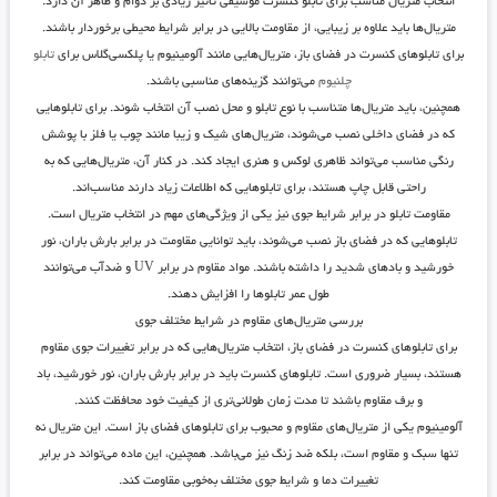
انتخاب متریال مناسب برای تابلو کنسرت موسیقی تأثیر زیادی بر دوام و ظاهر آن دارد.
متریال‌ها باید علاوه بر زیبایی، از مقاومت بالایی در برابر شرایط محیطی برخوردار باشند.
برای تابلوهای کنسرت در فضای باز، متریال‌هایی مانند آلومینیوم یا پلکسی‌گلاس برای
تابلو
چلنیوم
می‌توانند گزینه‌های مناسبی باشند.
همچنین، باید متریال‌ها متناسب با نوع تابلو و محل نصب آن انتخاب شوند. برای تابلوهایی
که در فضای داخلی نصب می‌شوند، متریال‌های شیک و زیبا مانند چوب یا فلز با پوشش
رنگی مناسب می‌تواند ظاهری لوکس و هنری ایجاد کند. در کنار آن، متریال‌هایی که به
راحتی قابل چاپ هستند، برای تابلوهایی که اطلاعات زیاد دارند مناسب‌اند.
مقاومت تابلو در برابر شرایط جوی نیز یکی از ویژگی‌های مهم در انتخاب متریال است.
تابلوهایی که در فضای باز نصب می‌شوند، باید توانایی مقاومت در برابر بارش باران، نور
خورشید و بادهای شدید را داشته باشند. مواد مقاوم در برابر UV و ضدآب می‌توانند
طول عمر تابلوها را افزایش دهند.
بررسی متریال‌های مقاوم در شرایط مختلف جوی
برای تابلوهای کنسرت در فضای باز، انتخاب متریال‌هایی که در برابر تغییرات جوی مقاوم
هستند، بسیار ضروری است. تابلوهای کنسرت باید در برابر بارش باران، نور خورشید، باد
و برف مقاوم باشند تا مدت زمان طولانی‌تری از کیفیت خود محافظت کنند.
آلومینیوم یکی از متریال‌های مقاوم و محبوب برای تابلوهای فضای باز است. این متریال نه
تنها سبک و مقاوم است، بلکه ضد زنگ نیز می‌باشد. همچنین، این ماده می‌تواند در برابر
تغییرات دما و شرایط جوی مختلف به‌خوبی مقاومت کند.