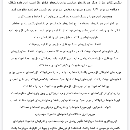
پلکسی‌گلاس نیز از دیگر متریال‌های مناسب برای تابلوهای فضای باز است. این ماده شفاف
و مقاوم در برابر UV است و می‌تواند به‌خوبی در برابر نور شدید خورشید مقاومت کند.
همچنین، این متریال سبک است و به‌راحتی می‌توان آن را جابجا و نصب کرد.
در کنار این متریال‌ها، استفاده از پوشش‌های ضدآب برای تابلوهای کنسرت در مناطق
بارانی ضروری است. این پوشش‌ها می‌توانند از تابلو در برابر آسیب‌های ناشی از رطوبت و
باران جلوگیری کنند و طول عمر آن را افزایش دهند.
انتخاب متریال‌های سبک و قابل حمل برای تابلوهای موقت
برای تابلوهای کنسرت موقت که در مکان‌های مختلف نصب می‌شوند، انتخاب متریال‌های
سبک و قابل حمل اهمیت زیادی دارد. این تابلوها باید به‌راحتی حمل و جابجا شوند و در
عین حال، مقاومت و کیفیت خود را حفظ کنند.
بوردهای تبلیغاتی از جنس پلاستیک فشرده یا فلز سبک می‌توانند گزینه‌های مناسبی برای
تابلوهای موقت باشند. این متریال‌ها نه تنها سبک هستند بلکه می‌توانند به‌راحتی نصب و
برداشته شوند و در عین حال، از نظر ظاهری جذابیت خود را حفظ کنند.
یکی دیگر از گزینه‌های مناسب، استفاده از چاپ دیجیتال بر روی پارچه‌های مقاوم است.
این تابلوها می‌توانند بسیار سبک و انعطاف‌پذیر باشند و به‌راحتی در شرایط مختلف نصب
شوند. همچنین، این نوع تابلوها به راحتی قابل جابجایی و شستشو هستند.
نورپردازی خلاقانه در تابلوهای کنسرت موسیقی
نورپردازی خلاقانه می‌تواند تأثیر زیادی در جذب مخاطب و افزایش جذابیت تابلوهای
کنسرت موسیقی داشته باشد. استفاده از نورهای متنوع و پویا در تابلوها می‌تواند باعث