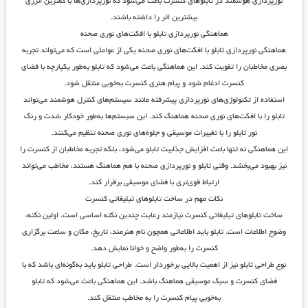
نورپردازی هوشمند در تابلوهای کنسرت باعث می‌شود که نورپردازی‌ها با کمترین انرژی
بیشترین اثر را داشته باشند.
هماهنگی نورپردازی تابلو با افکت‌های نوری صحنه
هماهنگی نورپردازی تابلو با افکت‌های نوری صحنه یکی از عواملی است که می‌تواند تجربه
بصری مخاطبان را تقویت کند. این هماهنگی باعث می‌شود که تابلو به‌طور یکپارچه با فضای
کنسرت ادغام شود و پیام هنری کنسرت به‌خوبی منتقل شود.
استفاده از تکنولوژی‌های نورپردازی پیشرفته مانند سیستم‌های کنترل هوشمند می‌تواند
تابلو را با افکت‌های نوری صحنه هماهنگ کند. این سیستم‌ها به‌طور خودکار شدت و رنگ
نور تابلو را با تغییرات موسیقی و جلوه‌های نوری صحنه تنظیم می‌کنند.
این هماهنگی نه تنها باعث افزایش جذابیت تابلو می‌شود، بلکه تجربه مخاطبان از کنسرت را
نیز بهبود می‌بخشد. وقتی تابلو و نورپردازی صحنه با هم هماهنگ هستند، مخاطب می‌تواند
ارتباط قوی‌تری با فضای موسیقی برقرار کند.
نکات مهم در ساخت تابلوهای تبلیغاتی کنسرت
ساخت تابلوهای تبلیغاتی کنسرت نیازمند رعایت چندین نکته اساسی است. اولین نکته،
وضوح اطلاعات است. تابلو باید اطلاعاتی همچون نام هنرمند، تاریخ، مکان و ساعت برگزاری
کنسرت را به‌طور واضح و خوانا نمایش دهد.
نوع طراحی تابلو نیز از اهمیت بالایی برخوردار است. طراحی تابلو باید به‌گونه‌ای باشد که با
فضای کنسرت و سبک موسیقی هماهنگ باشد. این هماهنگی باعث می‌شود که تابلو
به‌خوبی پیام کنسرت را به مخاطب منتقل کند.