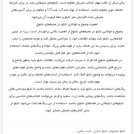
یکی دیگر از نکات مهم، انتخاب متریال مقاوم است. تابلوهای تبلیغاتی باید در برابر شرایط
مختلف جوی مقاوم باشند. استفاده از مواد ضدآب، ضدUV و مقاوم در برابر آسیب‌های
محیطی باعث افزایش عمر تابلو و حفظ کیفیت آن می‌شود.
اهمیت وضوح و خوانایی تابلو در محیط‌های شلوغ
وضوح و خوانایی تابلو در محیط‌های شلوغ از اهمیت بالایی برخوردار است، زیرا در چنین
فضاهایی، تابلو باید بتواند اطلاعات خود را به‌راحتی منتقل کند و توجه مخاطبان را جلب
نماید. برای رسیدن به این هدف، باید از فونت‌های بزرگ، خوانا و رنگ‌های متضاد استفاده
شود که از فاصله‌های دور هم قابل خواندن باشند.
در محیط‌های شلوغ که افراد با سرعت حرکت می‌کنند، اطلاعات تابلو باید به‌طور واضح و
سریع قابل شناسایی باشد. بنابراین، انتخاب فونت‌های ساده و واضح به‌جای فونت‌های
پیچیده می‌تواند به وضوح تابلو کمک کند. استفاده از اندازه‌های مختلف برای تاکید بر موارد
مهم مانند تاریخ، مکان و زمان نیز بسیار موثر است.
رنگ‌های استفاده‌شده در تابلو باید با محیط اطراف تضاد داشته باشند تا تابلو به‌راحتی قابل
مشاهده باشد. رنگ‌های روشن مانند زرد، سفید و قرمز می‌توانند انتخاب‌های مناسبی برای
تابلوهای تبلیغاتی در فضاهای شلوغ باشند. استفاده از این رنگ‌ها باعث می‌شود تابلو از
سایر المان‌های محیطی متمایز شود.
تابلو چلنیوم
,
تابلو سازی
,
لایت باکس