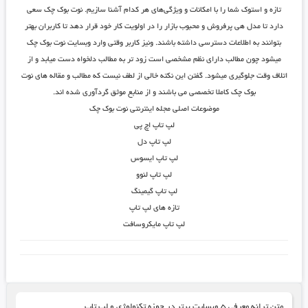
تازه و استوک شما را با امکانات و ویژگی‌های هر کدام آشنا سازیم. نوت بوک چک سعی
دارد تا مدل هی پرفروش و محبوب بازار را در اولویت کار خود قرار دهد تا کاربران بهتر
بتوانند به اطلاعات دسترسی داشته باشند. ونیز کاربر وقتی وارد وبسایت نوت بوک چک
میشود چون مطالب دارای نظم مشخصی است زود تر به مطالب دلخواه دست میابد و از
اتلاف وقت جلوگیری میشود. گفتن این نکته خالی از لطف نیست که مطالب و مقاله های نوت
بوک چک کاملا تخصصی می باشند و از منابع موثق گردآوری شده اند.
موضوعات اصلی مجله اینترنتی نوت بوک چک
لپ تاپ اچ پی
لپ تاپ دل
لپ تاپ ایسوس
لپ تاپ لنوو
لپ تاپ گیمینگ
تازه های لپ تاپ
لپ تاپ مایکروسافت
متن ترانه معرفی ۵ وبسایت برتر در حوزه تکنولوژی و لپ تاپ