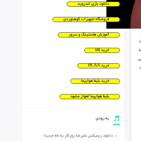
دانلود بازی اندروید
فروشگاه تجهیزات کوهنوردی
آموزش هاستینگ و سرور
ث
ه
خرید کالا
ی
خرید BCAA
د
خرید بلیط هواپیما
بلیط هواپیما اهواز مشهد
به زودی
دانلود ریمیکس علیرضا روزگار به نام جدیدا