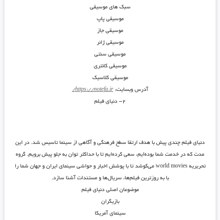
سبک های موسیقی
موسیقی پاپ
موسیقی جاز
موسیقی ژانر
موسیقی سنتی
موسیقی کانتری
موسیقی کلاسیک
آدرس وبسایت:
https://notefa.ir/
۲- دنیای فیلم
دنیای فیلم چندی پیش با هدف ارتقا سطح فرهنگی و آگاهی از سینما تاسیس شد. در این
مدت که در خدمت شما بوده‌ایم، سعی کرده‌ایم تا با حداکثر توان به جلو پیش برویم. گروه
تحریریه world movies می‌کوشد تا با پوشش اخبار و حواشی سینمای ایران و جهان شما را
با به روزترین فیلم‌ها، سریال‌ها و مستندات آشنا سازد.
موضوعان اصلی دنیای فیلم
بازیگران
سینمای آمریکا