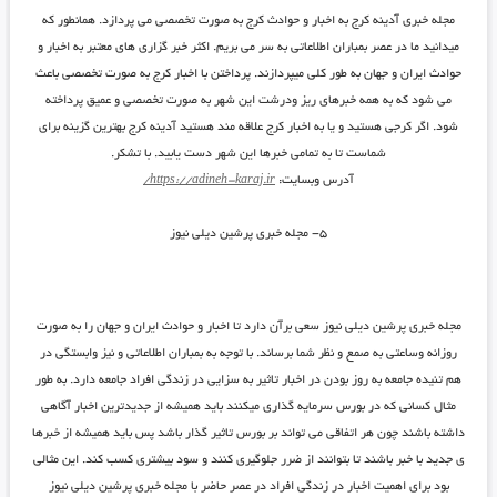
مجله خبری آدینه کرج به اخبار و حوادث کرج به صورت تخصصی می پردازد. همانطور که
میدانید ما در عصر بمباران اطلاعاتی به سر می بریم. اکثر خبر گزاری های معتبر به اخبار و
حوادث ایران و جهان به طور کلی میپردازند. پرداختن با اخبار کرج به صورت تخصصی باعث
می شود که به همه خبرهای ریز ودرشت این شهر به صورت تخصصی و عمیق پرداخته
شود. اگر کرجی هستید و یا به اخبار کرج علاقه مند هستید آدینه کرج بهترین گزینه برای
شماست تا به تمامی خبرها این شهر دست یابید. با تشکر.
آدرس وبسایت:
https://adineh-karaj.ir/
۵- مجله خبری پرشین دیلی نیوز
مجله خبری پرشین دیلی نیوز سعی برآن دارد تا اخبار و حوادث ایران و جهان را به صورت
روزانه وساعتی به صمع و نظر شما برساند. با توجه به بمباران اطلاعاتی و نیز وابستگی در
هم تنیده جامعه به روز بودن در اخبار تاثیر به سزایی در زندگی افراد جامعه دارد. به طور
مثال کسانی که در بورس سرمایه گذاری میکنند باید همیشه از جدیدترین اخبار آگاهی
داشته باشند چون هر اتفاقی می تواند بر بورس تاثیر گذار باشد پس باید همیشه از خبرها
ی جدید با خبر باشند تا بتوانند از ضرر جلوگیری کنند و سود بیشتری کسب کند. این مثالی
بود برای اهمیت اخبار در زندگی افراد در عصر حاضر با مجله خبری پرشین دیلی نیوز