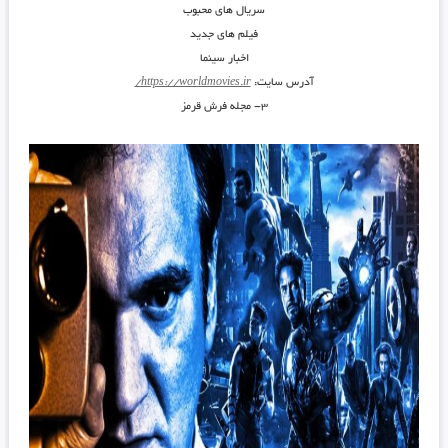
سریال های محبوب
فیلم های جدید
اخبار سینما
آدرس سایت:
https://worldmovies.ir/
۳- مجله فرش قرمز