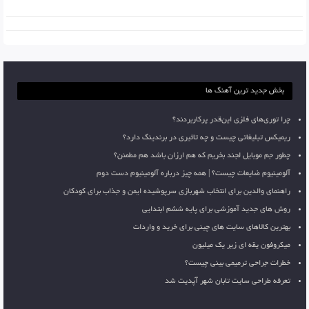
بخش جدید ترین آهنگ ها
چرا توری‌های فلزی این‌قدر پرکاربردند؟
ریمیکس تبلیغاتی چیست و چه تاثیری در برندینگ دارد؟
چطور جم موبایل لجند بخریم که هم ارزان باشد هم مطمئن؟
آلومینیوم ضایعات چیست؟ | همه چیز درباره آلومینیوم دست دوم
راهنمای والدین برای انتخاب شهربازی سرپوشیده ایمن و جذاب برای کودکان
روش های جدید آموزشی برای پایه ششم ابتدایی
بهترین کالاهای سایت های چینی برای خرید و واردات
میکروفون یقه ای زیر یک میلیون
خطرات جراحی ترمیمی بینی چیست؟
تعرفه طراحی سایت تابان شهر آپدیت شد