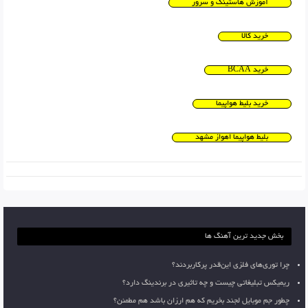
آموزش هاستینگ و سرور
خرید کالا
خرید BCAA
خرید بلیط هواپیما
بلیط هواپیما اهواز مشهد
بخش جدید ترین آهنگ ها
چرا توری‌های فلزی این‌قدر پرکاربردند؟
ریمیکس تبلیغاتی چیست و چه تاثیری در برندینگ دارد؟
چطور جم موبایل لجند بخریم که هم ارزان باشد هم مطمئن؟