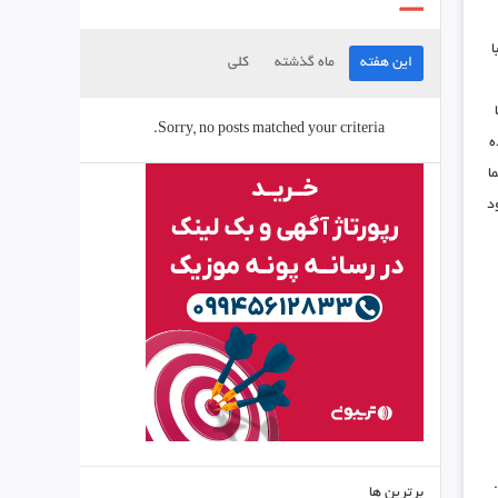
ا
این هفته
ماه گذشته
کلی
Sorry, no posts matched your criteria.
ه
ا
د
برترین ها