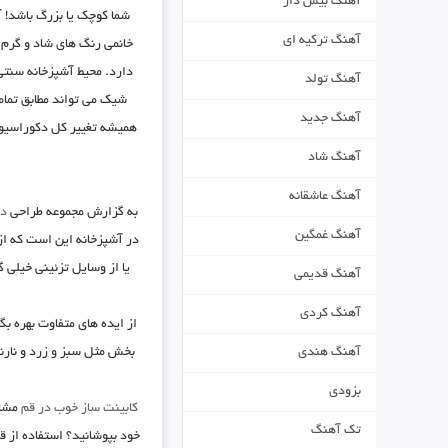
آهنگ بیس دار
شما کوچک یا بزرگ باشد! 
آهنگ ترکیه ای
خانمی رنگ های شاد و گرم 
دارد. محیط آشپزخانه سنت
آهنگ تولد
شیک می تواند مطابق تمام
آهنگ جدید
همیشه تغییر کل دکوراسیو
آهنگ شاد
آهنگ عاشقانه
به گزارش مجموعه طراحی
دک
آهنگ غمگین
در آشپزخانه این است که از 
یا از وسایل تزئینی خیلی 
آهنگ قدیمی
آهنگ کردی
از ایده های متفاوت بهره بگ
بخش مثل سبز و زرد و نار
آهنگ هندی
بزودی
کابینت ساز خوب در قم
مشاو
تک آهنگ
خود بپوشانید؟ استفاده از 