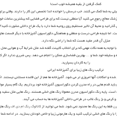
کمک گرفتن از بقیه همیشه خوب است!
خیلی به شما کمک می کنند. خب درسش را خوانده اند! تخصص این کار را دارند. وقتی برای
شک معالج رجوع می کنید آیا منطقی نیست که برای طراحی فضایی که بیشترین ساعات خو
می گذرانید و محیط آن تاثیر مستقیم روی روحیه شما دارد با یک طراح داخلی مشورت کنید؟
ست. اما نتیجه طراحی درست و منطقی و هماهنگی دکوراسیون آشپزخانه با دیگر قسمت های
منزل آن قدر مفید هست که شما را راضی نگه دارد.
ا توجه به همه نکات مهمی که برای انتخاب کابینت گفته شد مثل شرایط آب و هوایی محل
ه و سلیقه خود شما و … بهترین فضاسازی ممکن را انجام می دهد. پس ضرری ندارد اگر کا
را به کاردان بسپارید.
ترکیب رنگ های زیبا برای آشپزخانه ایرانی
شده و امکانات آنها امروزی تر می شود. آشپزخانه ها هم از این قاعده مستثنی نیستند. اگ
 باید قدم هایی در راه مدرن کردن دکوراسیون آشپزخانه خود برداریم. یک گام بسیار موث
است. پایه رنگ دکوراسیون مدرن معمولا رنگ های خنثی هستند. رنگ هایی مثل سفید و
 کرمی و بژ رنگ غالب در طراحی داخلی آشپزخانه ها به حساب می آیند.
رن
فقط به این رنگ ها محدود نمی شود. شما می توانید از
کاتالوگ رنگ ام دی اف
رنگ های
ا با رنگ های خنثی ترکیب کنید و یک هارمونی زیبا و خاص خودتان بسازید. در ادامه شما ر