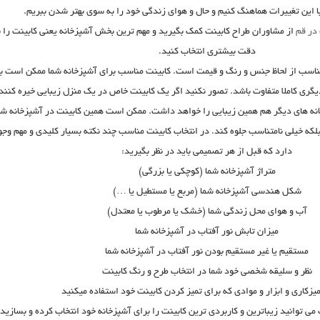
ا این تغییرات هماهنگ کنیم و حال و هوای زندگی خود را به سوی بهتر شدن ببریم.
 در قم
از مشاوران طراح کابینت کمک بگیرید و مهم ترین بخش آشپزخانه یعنی کابینت را ب
دقت بیشتری انتخاب کنید.
مناسب از لحاظ جنس و رنگ و قیمت است. کابینت مناسب برای آشپزخانه شما ممکن است با
گری کاملا متفاوت باشد. تصور نکنید اگر یک کابینت خاص در یک منزل زیبایی خیره کنند
انه های دیگر هم همین زیبایی را خواهد داشت. ممکن است همین کابینت در آشپزخانه شم
 بلکه خیلی نامتناسب جلوه کند. در انتخاب کابینت مناسب چند نکته بسیار کلیدی و مهم وجو
دارد که قبل از هر تصمیمی باید در نظر بگیرید:
متراژ آشپزخانه شما (کوچکی یا بزرگی)
شکل هندسی آشپزخانه شما (مربع یا مستطیل یا …)
آب و هوای محل زندگی شما (خشک یا مرطوب یا معتدل)
میزان تابش نور آفتاب در آشپزخانه شما
مستقیم یا غیر مستقیم بودن نور آفتاب در آشپزخانه شما
نظر و سلیقه شخصی خود شما در انتخاب طرح و رنگ کابینت
زکاری و ابزار و موادی که برای تمیز کردن کابینت خود استفاده میکنید
می توانید زیباترین و کاربردی ترین کابینت را برای آشپزخانه خود انتخاب کرده و بسازید.