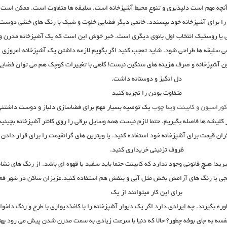
آنچه مهم است دلپذیری و تنوع محیط آشپزخانه است. سلیقه ها متفاوت است. ممکن است
را برای آشپزخانه خود بپسندد. خانمی دیگر فضایی خلوت و شیک با رنگ های خنثی دوست
ی یا روستیک انتخاب اول بانوی دیگری است. خبر خوش این است که یک آشپزخانه مدرن و
ی سلیقه ها طراحی شود. شاید تعجب کنید اگر بگویم لازمه داشتن یک آشپزخانه امروزی
ن آشپزخانه و صرف هزینه های سنگین نیست! گاهی با تغییرات کوچک هم می توان فضایی
دل انگیز و دوستانه داشت.
متفاوت بودن را تجربه کنید
وراسیون و کابینت وینا چوب
یک توصیه بسیار مهم برای فضاسازی دلباز و دوست داشتن
کلیشه ها فاصله بگیریم. حتما لازم نیست همه وسایل برقی را روی کانتر آشپزخانه بچینید
گران قیمت برای آشپزخانه خود استفاده کنید. یا ویترین های گرانقیمت را برای قرار دادن
ظروف تزئینی خریداری کنید.
یرید! هیچ قانونی وجود ندارد که کابینت حتما باید سفید یا قهوه ای باشد. از رنگ های نشا
نجی یا رنگ های آرامش بخش مثل آبی و بنفش هم استفاده کنید.عزیزان ساکن در شهر قم
برای این کار میتوانند از یک
ره بگیرند. چه ایرادی دارد اگر یک دیوار آشپزخانه را با کاغذدیواری با طرح و رنگ دلخوا
قفسه به جای بوفه چطور؟ حالا که دنیا با سرعت زیادی به سمت مدرن شدن پیش می رود بهت