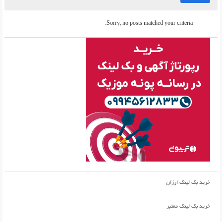
Sorry, no posts matched your criteria.
خرید بک لینک ارزان
خرید بک لینک معتبر