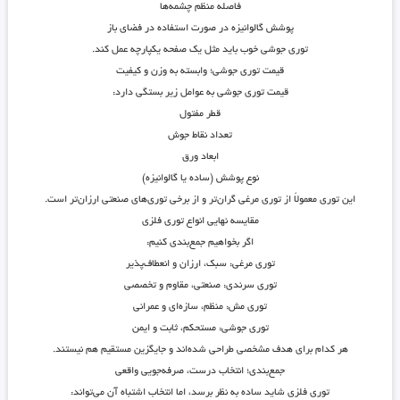
فاصله منظم چشمه‌ها
پوشش گالوانیزه در صورت استفاده در فضای باز
توری جوشی خوب باید مثل یک صفحه یکپارچه عمل کند.
قیمت توری جوشی؛ وابسته به وزن و کیفیت
قیمت توری جوشی به عوامل زیر بستگی دارد:
قطر مفتول
تعداد نقاط جوش
ابعاد ورق
نوع پوشش (ساده یا گالوانیزه)
این توری معمولاً از توری مرغی گران‌تر و از برخی توری‌های صنعتی ارزان‌تر است.
مقایسه نهایی انواع توری فلزی
اگر بخواهیم جمع‌بندی کنیم:
توری مرغی
: سبک، ارزان و انعطاف‌پذیر
توری سرندی
: صنعتی، مقاوم و تخصصی
توری مش
: منظم، سازه‌ای و عمرانی
توری جوشی
: مستحکم، ثابت و ایمن
هر کدام برای هدف مشخصی طراحی شده‌اند و جایگزین مستقیم هم نیستند.
جمع‌بندی؛ انتخاب درست، صرفه‌جویی واقعی
توری فلزی شاید ساده به نظر برسد، اما انتخاب اشتباه آن می‌تواند: