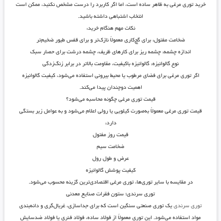
خرید توری مرغی به ظاهر ساده است، اما اگر کاربرد را درست مشخص نکنید، ممکن است
انتخاب اشتباهی داشته باشید.
نکات مهم هنگام خرید:
ضخامت مفتول
: برای گچ‌کاری معمولاً نازک‌تر و برای قفس طیور ضخیم‌تر
اندازه چشمه
: چشمه ریز برای کارهای ظریف، چشمه درشت برای حصار سبک
نوع گالوانیزه
: گالوانیزه باکیفیت، مقاومت بالاتر در برابر زنگ‌زدگی
اگر توری مرغی برای فضای مرطوب یا محیط بیرونی استفاده می‌شود، کیفیت گالوانیزه
اهمیت دوچندان پیدا می‌کند.
قیمت توری مرغی چگونه محاسبه می‌شود؟
قیمت توری مرغی معمولاً به‌صورت کیلویی یا رولی اعلام می‌شود و به عوامل زیر بستگی
دارد:
قیمت روز مفتول
ضخامت سیم
عرض و طول رول
کیفیت پوشش گالوانیزه
در مقایسه با سایر توری‌ها، توری مرغی
اقتصادی‌ترین گزینه
محسوب می‌شود.
توری سرندی؛ ستون فقرات صنایع معدنی
توری سرندی
یک توری صنعتی سنگین است که برای جداسازی، غربال‌گری و دانه‌بندی
مواد استفاده می‌شود. این توری معمولاً از فولاد ساده، فولاد فنری یا فولاد ضدسایش