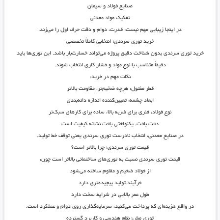
صنایع فولاد و سیمان
تفکیک مواد معدنی
در اینجا زیبایی مهم نیست؛
قدرت، دوام و دقت
حرف اول را می‌زند.
خرید توری سرندی؛ انتخابی کاملاً تخصصی
خرید توری سرندی بدون شناخت دقیق پروژه می‌تواند خسارت‌بار باشد. این توری‌ها باید
دقیقاً متناسب با نوع مواد و فشار کاری انتخاب شوند.
نکات مهم در خرید:
قطر مفتول
: هرچه ضخیم‌تر، مقاومت بالاتر
ابعاد چشمه
: تعیین‌کننده اندازه دانه‌بندی
نوع فولاد
: فنری برای ضربه بالا، ساده برای کارهای سبک‌تر
دقت بافت
: یکنواختی بافت نشانه کیفیت است
در صنایع معدنی، انتخاب نادرست توری سرندی یعنی توقف خط تولید.
قیمت توری سرندی؛ چرا بالاتر است؟
قیمت توری سرندی نسبت به توری‌های ساختمانی بالاتر است چون:
از فولاد ضخیم و مقاوم ساخته می‌شود
فرآیند تولید پیچیده‌تری دارد
طول عمر بالایی در شرایط سخت دارد
در واقع هزینه‌ای که پرداخت می‌کنید، سرمایه‌گذاری روی
دوام و عملکرد
است.
توری مش؛ نظم هندسی و کاربرد گسترده