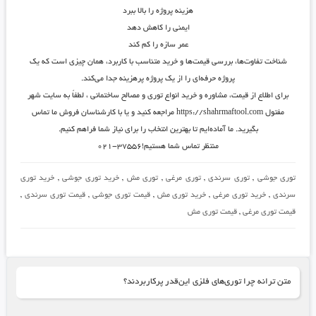
هزینه پروژه را بالا ببرد
ایمنی را کاهش دهد
عمر سازه را کم کند
شناخت تفاوت‌ها، بررسی قیمت‌ها و خرید متناسب با کاربرد، همان چیزی است که یک
پروژه حرفه‌ای را از یک پروژه پرهزینه جدا می‌کند.
برای اطلاع از قیمت، مشاوره و خرید انواع توری و مصالح ساختمانی ، لطفاً به سایت شهر
مفتول https://shahrmaftool.com مراجعه کنید و یا با کارشناسان فروش ما تماس
بگیرید. ما آماده‌ایم تا بهترین انتخاب را برای نیاز شما فراهم کنیم.
منتظر تماس شما هستیم!۳۷۵۵۶-۰۲۱
توری جوشی
,
توری سرندی
,
توری مرغی
,
توری مش
,
خرید توری جوشی
,
خرید توری
سرندی
,
خرید توری مرغی
,
خرید توری مش
,
قیمت توری جوشی
,
قیمت توری سرندی
,
قیمت توری مرغی
,
قیمت توری مش
متن ترانه چرا توری‌های فلزی این‌قدر پرکاربردند؟