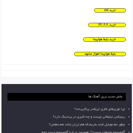
خرید کالا
خرید BCAA
خرید بلیط هواپیما
بلیط هواپیما اهواز مشهد
بخش جدید ترین آهنگ ها
چرا توری‌های فلزی این‌قدر پرکاربردند؟
ریمیکس تبلیغاتی چیست و چه تاثیری در برندینگ دارد؟
چطور جم موبایل لجند بخریم که هم ارزان باشد هم مطمئن؟
آلومینیوم ضایعات چیست؟ | همه چیز درباره آلومینیوم دست دوم