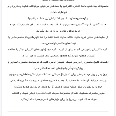
محصولات بهداشتی مانند ادکلن، افترشیو یا ست‌های مراقبتی می‌توانند هدیه‌ای کاربردی و
خوشایند باشند.
چگونه تجربه خرید آنلاین لذت‌بخش‌تری داشته باشیم؟
خرید آنلاین یک راه آسان و مطمئن برای انتخاب هدیه است، اما برای داشتن یک تجربه
خرید موفق، موارد زیر را در نظر بگیرید:
از سایت‌های معتبر خرید کنید
: مانند سایت
کلبه تخته نرد
که تنوع بالایی از محصولات را با
قیمت‌های مناسب ارائه می‌دهد.
نظرات کاربران را بررسی کنید
: پیش از خرید، نظرات و بازخوردهای کاربران دیگر را مطالعه
کنید تا مطمئن شوید که محصول انتخابی شما کیفیت لازم را دارد.
اطلاعات دقیق محصول را بررسی کنید
: اطمینان حاصل کنید که توضیحات محصول، تصاویر و
ویژگی‌های آن با نیازهای شما هماهنگی دارد.
روز پدر و روز مرد، فرصتی برای تجلیل از مردانی است که در زندگی ما نقش‌های مهم و
ارزشمندی ایفا کرده‌اند. با انتخاب یک هدیه خاص و معنادار، می‌توانید عشق و قدردانی
خود را به بهترین شکل ممکن نشان دهید. اگر به دنبال خرید یک هدیه شیک و
مقرون‌به‌صرفه هستید، حتماً از محصولات سایت
کلبه تخته نرد
دیدن کنید. با انتخاب
هوشمندانه خود، این روز را برای عزیزانتان خاص و به‌یادماندنی کنید!