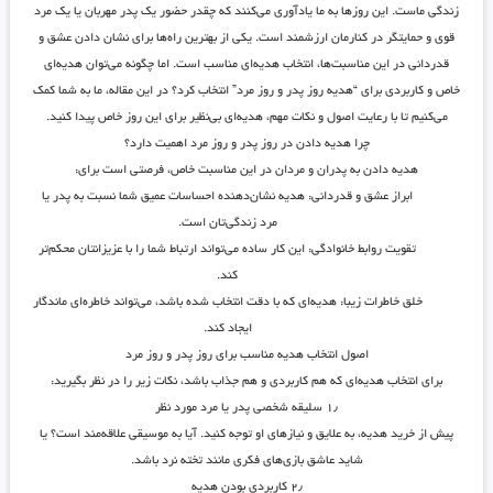
زندگی ماست. این روزها به ما یادآوری می‌کنند که چقدر حضور یک پدر مهربان یا یک مرد
قوی و حمایتگر در کنارمان ارزشمند است. یکی از بهترین راه‌ها برای نشان دادن عشق و
قدردانی در این مناسبت‌ها، انتخاب هدیه‌ای مناسب است. اما چگونه می‌توان هدیه‌ای
خاص و کاربردی برای “هدیه روز پدر و روز مرد” انتخاب کرد؟ در این مقاله، ما به شما کمک
می‌کنیم تا با رعایت اصول و نکات مهم، هدیه‌ای بی‌نظیر برای این روز خاص پیدا کنید.
چرا هدیه دادن در روز پدر و روز مرد اهمیت دارد؟
هدیه دادن به پدران و مردان در این مناسبت خاص، فرصتی است برای:
ابراز عشق و قدردانی
: هدیه نشان‌دهنده احساسات عمیق شما نسبت به پدر یا
مرد زندگی‌تان است.
تقویت روابط خانوادگی
: این کار ساده می‌تواند ارتباط شما را با عزیزانتان محکم‌تر
کند.
خلق خاطرات زیبا
: هدیه‌ای که با دقت انتخاب شده باشد، می‌تواند خاطره‌ای ماندگار
ایجاد کند.
اصول انتخاب هدیه مناسب برای روز پدر و روز مرد
برای انتخاب هدیه‌ای که هم کاربردی و هم جذاب باشد، نکات زیر را در نظر بگیرید:
۱٫
سلیقه شخصی پدر یا مرد مورد نظر
پیش از خرید هدیه، به علایق و نیازهای او توجه کنید. آیا به موسیقی علاقه‌مند است؟ یا
شاید عاشق بازی‌های فکری مانند تخته نرد باشد.
۲٫
کاربردی بودن هدیه